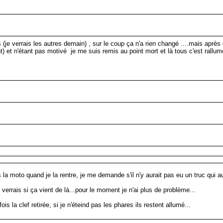
s (je verrais les autres demain) , sur le coup ça n'a rien changé ....mais apr
) et n'étant pas motivé je me suis remis au point mort et là tous c'est rallumé
 la moto quand je la rentre, je me demande s'il n'y aurait pas eu un truc qui 
verrais si ça vient de là...pour le moment je n'ai plus de problème...
la clef retirée, si je n'éteind pas les phares ils restent allumé...