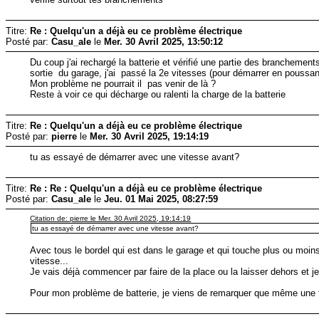
Titre:
Re : Quelqu'un a déjà eu ce problème électrique
Posté par:
Casu_ale
le
Mer. 30 Avril 2025, 13:50:12
Du coup j'ai rechargé la batterie et vérifié une partie des branchement
sortie du garage, j'ai passé la 2e vitesses (pour démarrer en poussant
Mon problème ne pourrait il pas venir de là ?
Reste à voir ce qui décharge ou ralenti la charge de la batterie
Titre:
Re : Quelqu'un a déjà eu ce problème électrique
Posté par:
pierre
le
Mer. 30 Avril 2025, 19:14:19
tu as essayé de démarrer avec une vitesse avant?
Titre:
Re : Re : Quelqu'un a déjà eu ce problème électrique
Posté par:
Casu_ale
le
Jeu. 01 Mai 2025, 08:27:59
Citation de: pierre le Mer. 30 Avril 2025, 19:14:19
tu as essayé de démarrer avec une vitesse avant?
Avec tous le bordel qui est dans le garage et qui touche plus ou moins
vitesse...
Je vais déjà commencer par faire de la place ou la laisser dehors et je 
Pour mon problème de batterie, je viens de remarquer que même une fois 