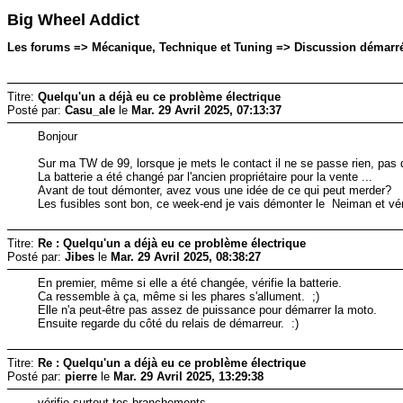
Big Wheel Addict
Les forums => Mécanique, Technique et Tuning => Discussion démarrée 
Titre:
Quelqu'un a déjà eu ce problème électrique
Posté par:
Casu_ale
le
Mar. 29 Avril 2025, 07:13:37
Bonjour
Sur ma TW de 99, lorsque je mets le contact il ne se passe rien, pas d
La batterie a été changé par l'ancien propriétaire pour la vente ...
Avant de tout démonter, avez vous une idée de ce qui peut merder?
Les fusibles sont bon, ce week-end je vais démonter le Neiman et vé
Titre:
Re : Quelqu'un a déjà eu ce problème électrique
Posté par:
Jibes
le
Mar. 29 Avril 2025, 08:38:27
En premier, même si elle a été changée, vérifie la batterie.
Ca ressemble à ça, même si les phares s'allument. ;)
Elle n'a peut-être pas assez de puissance pour démarrer la moto.
Ensuite regarde du côté du relais de démarreur. :)
Titre:
Re : Quelqu'un a déjà eu ce problème électrique
Posté par:
pierre
le
Mar. 29 Avril 2025, 13:29:38
vérifie surtout tes branchements