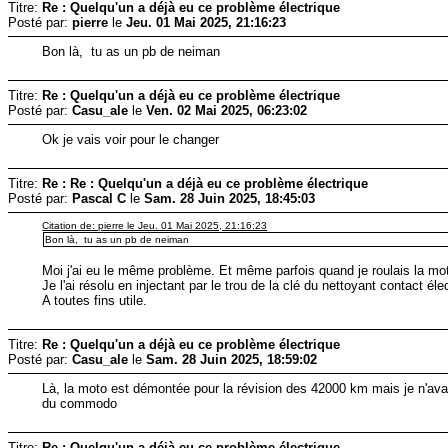
Titre:
Re : Quelqu'un a déjà eu ce problème électrique
Posté par:
pierre
le
Jeu. 01 Mai 2025, 21:16:23
Bon là, tu as un pb de neiman
Titre:
Re : Quelqu'un a déjà eu ce problème électrique
Posté par:
Casu_ale
le
Ven. 02 Mai 2025, 06:23:02
Ok je vais voir pour le changer
Titre:
Re : Re : Quelqu'un a déjà eu ce problème électrique
Posté par:
Pascal C
le
Sam. 28 Juin 2025, 18:45:03
Citation de: pierre le Jeu. 01 Mai 2025, 21:16:23
Bon là, tu as un pb de neiman
Moi j'ai eu le même problème. Et même parfois quand je roulais la moto
Je l'ai résolu en injectant par le trou de la clé du nettoyant contact 
A toutes fins utile.
Titre:
Re : Quelqu'un a déjà eu ce problème électrique
Posté par:
Casu_ale
le
Sam. 28 Juin 2025, 18:59:02
Là, la moto est démontée pour la révision des 42000 km mais je n'avais 
du commodo
Titre:
Re : Quelqu'un a déjà eu ce problème électrique