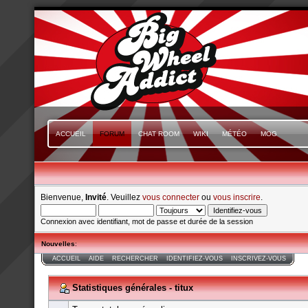
ACCUEIL
FORUM
CHAT ROOM
WIKI
MÉTÉO
MOG
Bienvenue,
Invité
. Veuillez
vous connecter
ou
vous inscrire
.
Connexion avec identifiant, mot de passe et durée de la session
Nouvelles
:
ACCUEIL
AIDE
RECHERCHER
IDENTIFIEZ-VOUS
INSCRIVEZ-VOUS
Statistiques générales - titux