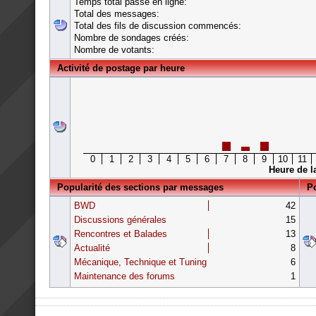
Temps total passé en ligne:
Total des messages:
Total des fils de discussion commencés:
Nombre de sondages créés:
Nombre de votants:
Activité de postage par heure
0
1
2
3
4
5
6
7
8
9
10
11
Heure de l
Popularité des sections par messages
Po
BWD
42
Discussions générales
15
Rencontres et Balades
13
Actualité
8
Mécanique, Technique et Tuning
6
Maintenance des forums
1