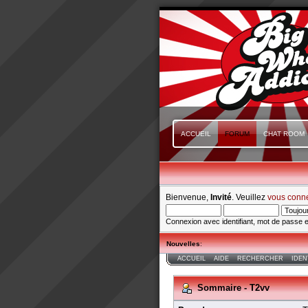
ACCUEIL
FORUM
CHAT ROOM
Bienvenue,
Invité
. Veuillez
vous conn
Connexion avec identifiant, mot de passe e
Nouvelles
:
ACCUEIL
AIDE
RECHERCHER
IDEN
Sommaire - T2vv