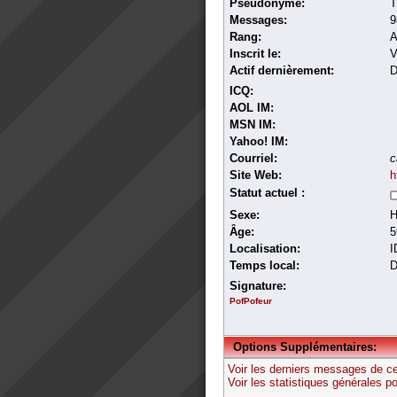
Pseudonyme:
T
Messages:
9
Rang:
A
Inscrit le:
V
Actif dernièrement:
D
ICQ:
AOL IM:
MSN IM:
Yahoo! IM:
Courriel:
c
Site Web:
h
Statut actuel :
Sexe:
Âge:
5
Localisation:
I
Temps local:
D
Signature:
PofPofeur
Options Supplémentaires:
Voir les derniers messages de c
Voir les statistiques générales 