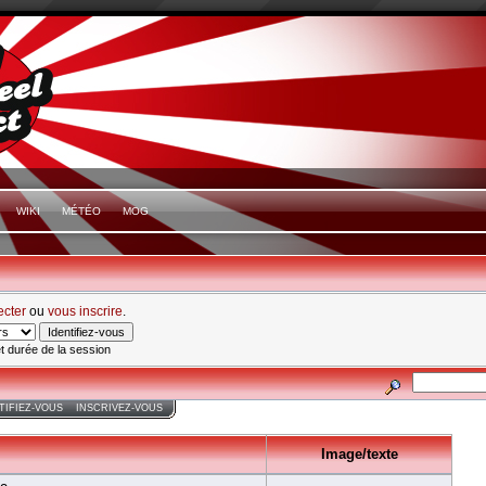
WIKI
MÉTÉO
MOG
ecter
ou
vous inscrire
.
t durée de la session
TIFIEZ-VOUS
INSCRIVEZ-VOUS
Image/texte