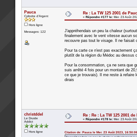
Pauca
Re : La TW 125 2001 de Pau
Cylindre d'Argent
«
Répondre #177 le:
Mer. 23 Août 20
Hors ligne
J'appréhendais un peu la chaleur (surtout 
Messages: 122
finalement avec le vent vitesse aucun sou
recouvre pas tout le visage. Il ne faisait
Pour ta carte ce n'est pas exactement ça
plutôt de la région du Médoc au dessus
Pour la consommation, ça ne sera que gros
suis arrêté 4 fois pour un montant de 20
ce que je trouvais). Il me reste à refaire
dirais
christddel
Re : Re : La TW 125 2001 de
Le Druide
«
Répondre #178 le:
Mer. 23 Août 20
Addict
Hors ligne
Citation de: Pauca le Mer. 23 Août 2023, 16:50:0