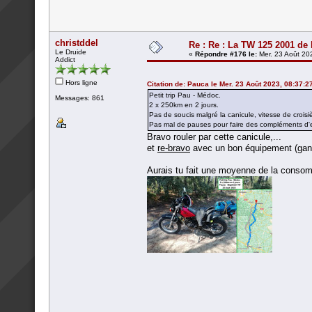
christddel
Re : Re : La TW 125 2001 de
Le Druide
«
Répondre #176 le:
Mer. 23 Août 20
Addict
Hors ligne
Citation de: Pauca le Mer. 23 Août 2023, 08:37:2
Petit trip Pau - Médoc.
Messages: 861
2 x 250km en 2 jours.
Pas de soucis malgré la canicule, vitesse de croi
Pas mal de pauses pour faire des compléments d'e
Bravo rouler par cette canicule,...
et
re-bravo
avec un bon équipement (gan
Aurais tu fait une moyenne de la conso