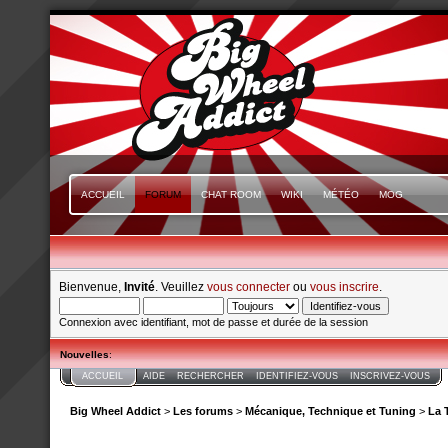
ACCUEIL
FORUM
CHAT ROOM
WIKI
MÉTÉO
MOG
Bienvenue,
Invité
. Veuillez
vous connecter
ou
vous inscrire
.
Connexion avec identifiant, mot de passe et durée de la session
Nouvelles
:
ACCUEIL
AIDE
RECHERCHER
IDENTIFIEZ-VOUS
INSCRIVEZ-VOUS
Big Wheel Addict
>
Les forums
>
Mécanique, Technique et Tuning
>
La 