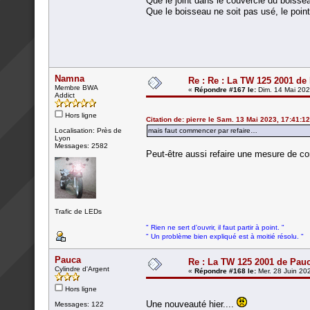
Que le joint dans le couvercle du boissea
Que le boisseau ne soit pas usé, le point 
Namna
Re : Re : La TW 125 2001 de
Membre BWA
«
Répondre #167 le:
Dim. 14 Mai 202
Addict
Hors ligne
Citation de: pierre le Sam. 13 Mai 2023, 17:41:12
Localisation: Près de
mais faut commencer par refaire…
Lyon
Messages: 2582
Peut-être aussi refaire une mesure de 
Trafic de LEDs
" Rien ne sert d'ouvrir, il faut partir à point. "
" Un problème bien expliqué est à moitié résolu. "
Pauca
Re : La TW 125 2001 de Pau
Cylindre d'Argent
«
Répondre #168 le:
Mer. 28 Juin 20
Hors ligne
Une nouveauté hier....
Messages: 122