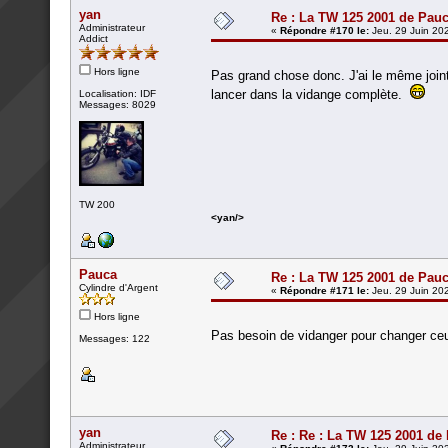
yan
Re : La TW 125 2001 de Pau
Administrateur
«
Répondre #170 le:
Jeu. 29 Juin 20
Addict
Hors ligne
Pas grand chose donc. J'ai le même joint 
lancer dans la vidange complète.
Localisation: IDF
Messages: 8029
TW 200
<yan/>
Pauca
Re : La TW 125 2001 de Pau
Cylindre d'Argent
«
Répondre #171 le:
Jeu. 29 Juin 20
Hors ligne
Pas besoin de vidanger pour changer ceu
Messages: 122
yan
Re : Re : La TW 125 2001 de
Administrateur