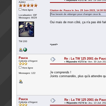
«
Répondre #172 le:
Jeu. 29 Juin 20
Addict
Hors ligne
Citation de: Pauca le Jeu. 29 Juin 2023, 14:30:5
Pas besoin de vidanger pour changer ceux là.
Localisation: IDF
Messages: 8029
Oui mais de mon côté, ça n'a pas été fait
TW 200
<yan/>
Pauca
Re : La TW 125 2001 de Pau
Cylindre d'Argent
«
Répondre #173 le:
Ven. 30 Juin 20
Hors ligne
Je comprends !
Messages: 122
Joints commandés, plus qu'à attendre qu
Pauca
Re : La TW 125 2001 de Pau
Cylindre d'Argent
«
Répondre #174 le:
Jeu. 13 Juil. 20