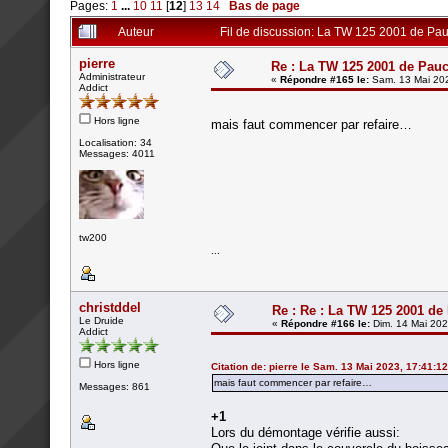
Pages:
1
...
10
11
[
12
]
13
14
Bas de page
Auteur
Fil de discussion: La TW 125 2001 de Pa
pierre
Re : La TW 125 2001 de Pau
Administrateur
«
Répondre #165 le:
Sam. 13 Mai 202
Addict
Hors ligne
mais faut commencer par refaire…
Localisation: 34
Messages: 4011
tw200
...
christddel
Re : Re : La TW 125 2001 de
Le Druide
«
Répondre #166 le:
Dim. 14 Mai 202
Addict
Hors ligne
Citation de: pierre le Sam. 13 Mai 2023, 17:41:12
mais faut commencer par refaire…
Messages: 861
+1
Lors du démontage vérifie aussi: