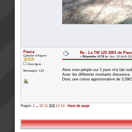
Pauca
Re : La TW 125 2001 de Pau
Cylindre d'Argent
«
Répondre #179 le:
Jeu. 24 Août 20
Hors ligne
Alors mon périple sur 2 jours m'a fait ro
Messages: 122
Avec les différents montants d'essence, j'ai
Donc une conso approximative de 3,09l
Pages:
1
...
10
11
[
12
]
13
14
Haut de page