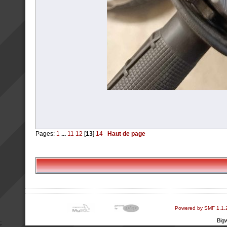
Pages:
1
...
11
12
[
13
]
14
Haut de page
Powered by SMF 1.1.
Big
;