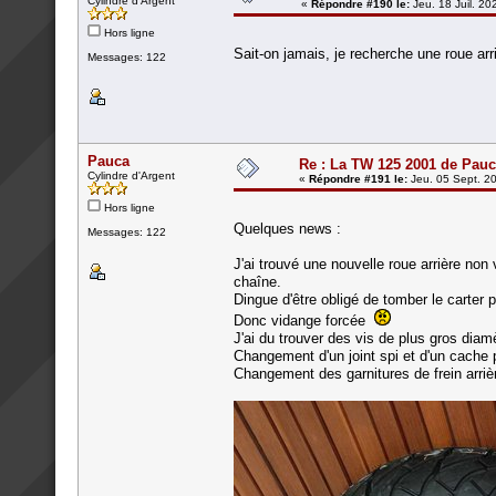
Cylindre d'Argent
«
Répondre #190 le:
Jeu. 18 Juil. 20
Hors ligne
Sait-on jamais, je recherche une roue arr
Messages: 122
Pauca
Re : La TW 125 2001 de Pau
Cylindre d'Argent
«
Répondre #191 le:
Jeu. 05 Sept. 20
Hors ligne
Quelques news :
Messages: 122
J'ai trouvé une nouvelle roue arrière non 
chaîne.
Dingue d'être obligé de tomber le carter 
Donc vidange forcée
J'ai du trouver des vis de plus gros diam
Changement d'un joint spi et d'un cache 
Changement des garnitures de frein arriè