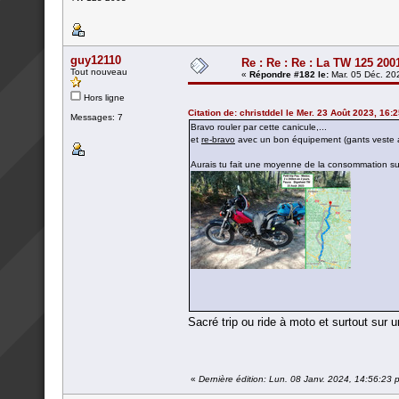
guy12110
Re : Re : Re : La TW 125 20
Tout nouveau
«
Répondre #182 le:
Mar. 05 Déc. 20
Hors ligne
Citation de: christddel le Mer. 23 Août 2023, 16:
Messages: 7
Bravo rouler par cette canicule,...
et
re-bravo
avec un bon équipement (gants veste 
Aurais tu fait une moyenne de la consommation s
Sacré trip ou ride à moto et surtout sur 
«
Dernière édition: Lun. 08 Janv. 2024, 14:56:23