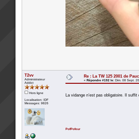
T2vv
Re : La TW 125 2001 de Pau
Administrateur
«
Répondre #192 le:
Dim. 08 Sept. 20
Addict
Hors ligne
La vidange n’est pas obligatoire. Il suff
Localisation: IDF
Messages: 9826
PofPofeur