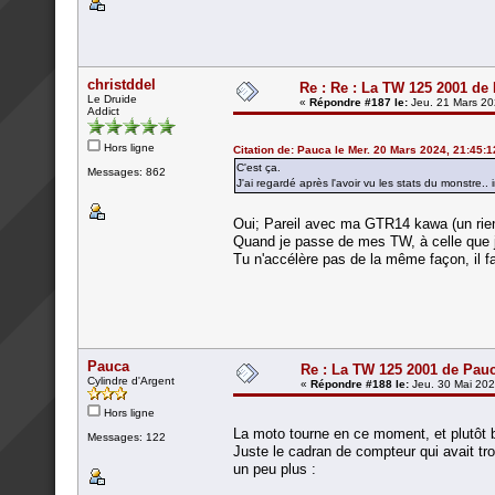
christddel
Re : Re : La TW 125 2001 de
Le Druide
«
Répondre #187 le:
Jeu. 21 Mars 20
Addict
Hors ligne
Citation de: Pauca le Mer. 20 Mars 2024, 21:45:1
C'est ça.
Messages: 862
J'ai regardé après l'avoir vu les stats du monstre.
Oui; Pareil avec ma GTR14 kawa (un ri
Quand je passe de mes TW, à celle que j
Tu n'accélère pas de la même façon, il f
Pauca
Re : La TW 125 2001 de Pau
Cylindre d'Argent
«
Répondre #188 le:
Jeu. 30 Mai 202
Hors ligne
La moto tourne en ce moment, et plutôt b
Messages: 122
Juste le cadran de compteur qui avait tr
un peu plus :