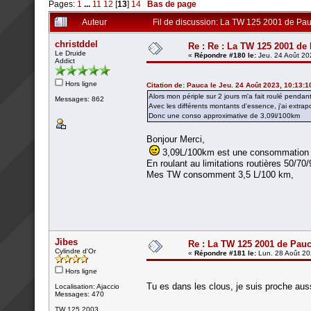
Pages:
1
...
11
12
[
13
]
14
Bas de page
Auteur
Fil de discussion: La TW 125 2001 de Pa
christddel
Re : Re : La TW 125 2001 de
Le Druide
«
Répondre #180 le:
Jeu. 24 Août 20
Addict
Hors ligne
Citation de: Pauca le Jeu. 24 Août 2023, 10:13:1
Alors mon périple sur 2 jours m'a fait roulé pendan
Messages: 862
Avec les différents montants d'essence, j'ai extrapolé 
Donc une conso approximative de 3,09l/100km
Bonjour Merci,
3,09L/100km est une consommation 
En roulant au limitations routières 50/70
Mes TW consomment 3,5 L/100 km,
Jibes
Re : La TW 125 2001 de Pau
Cylindre d'Or
«
Répondre #181 le:
Lun. 28 Août 20
Hors ligne
Tu es dans les clous, je suis proche au
Localisation: Ajaccio
Messages: 470
TW 125 2003