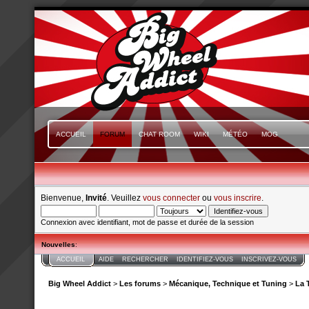
ACCUEIL
FORUM
CHAT ROOM
WIKI
MÉTÉO
MOG
Bienvenue,
Invité
. Veuillez
vous connecter
ou
vous inscrire
.
Connexion avec identifiant, mot de passe et durée de la session
Nouvelles
:
ACCUEIL
AIDE
RECHERCHER
IDENTIFIEZ-VOUS
INSCRIVEZ-VOUS
Big Wheel Addict
>
Les forums
>
Mécanique, Technique et Tuning
>
La 