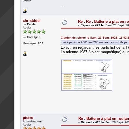
tw200
...
christddel
Re : Re : Batterie à plat en r
Le Druide
«
Répondre #23 le:
Sam. 23 Sept. 20
Addict
Hors ligne
Citation de: pierre le Sam. 23 Sept. 2023, 11:42:
oui à partir de 2001 les 200 ont eu des modifs pa
Messages: 863
Exact, en regardant les parts list de la T
La mienne 1987 (volant magnétique) a un 
pierre
Re : Batterie à plat en roulan
Administrateur
«
Répondre #24 le:
Jeu. 28 Sept. 20
Addict