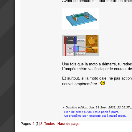
Avant de démarrer, il faut mettre en plac
Une fois que la moto a démarré, tu retire
L'ampèremètre va t'indiquer le courant 
Et surtout, si la moto cale, ne pas actio
nouvel ampèremètre.
«
Dernière édition: Jeu. 28 Sept. 2023, 22:09:37
" Rien ne sert d'ouvrir, il faut partir à point. "
" Un problème bien expliqué est à moitié résolu. "
Pages:
1
[
2
]
3
Toutes
Haut de page