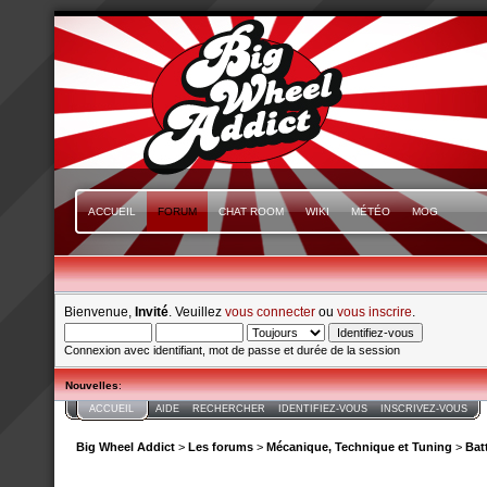
ACCUEIL
FORUM
CHAT ROOM
WIKI
MÉTÉO
MOG
Bienvenue,
Invité
. Veuillez
vous connecter
ou
vous inscrire
.
Connexion avec identifiant, mot de passe et durée de la session
Nouvelles
:
ACCUEIL
AIDE
RECHERCHER
IDENTIFIEZ-VOUS
INSCRIVEZ-VOUS
Big Wheel Addict
>
Les forums
>
Mécanique, Technique et Tuning
>
Batt