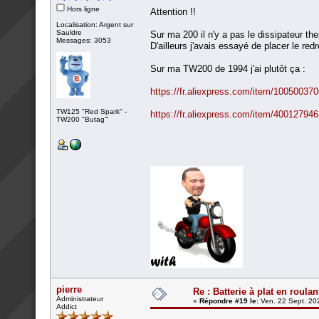
Hors ligne
Attention !!
Localisation: Argent sur
Sauldre
Sur ma 200 il n'y a pas le dissipateur th
Messages: 3053
D'ailleurs j'avais essayé de placer le r
Sur ma TW200 de 1994 j'ai plutôt ça :
https://fr.aliexpress.com/item/10050037
TW125 "Red Spark" -
https://fr.aliexpress.com/item/40012794
TW200 "Butag'"
pierre
Re : Batterie à plat en roulan
Administrateur
«
Répondre #19 le:
Ven. 22 Sept. 20
Addict