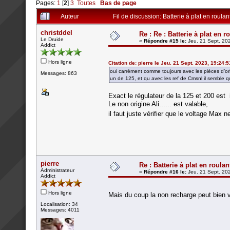
Pages:
1
[
2
]
3
Toutes
Bas de page
Auteur
Fil de discussion: Batterie à plat en roulan
christddel
Re : Re : Batterie à plat en r
Le Druide
«
Répondre #15 le:
Jeu. 21 Sept. 202
Addict
Hors ligne
Citation de: pierre le Jeu. 21 Sept. 2023, 19:24:5
oui carrément comme toujours avec les pièces d’orig
Messages: 863
un de 125, et qu avec les ref de Cmsnl il semble q
Exact le régulateur de la 125 et 200 est i
Le non origine Ali...... est valable,
il faut juste vérifier que le voltage Max
pierre
Re : Batterie à plat en roulan
Administrateur
«
Répondre #16 le:
Jeu. 21 Sept. 202
Addict
Hors ligne
Mais du coup la non recharge peut bien v
Localisation: 34
Messages: 4011