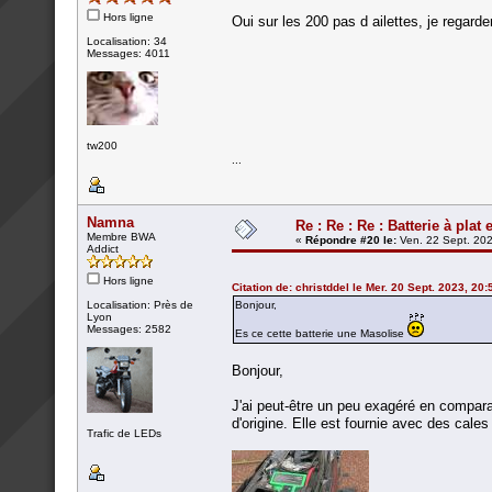
Hors ligne
Oui sur les 200 pas d ailettes, je rega
Localisation: 34
Messages: 4011
tw200
...
Namna
Re : Re : Re : Batterie à plat 
Membre BWA
«
Répondre #20 le:
Ven. 22 Sept. 202
Addict
Hors ligne
Citation de: christddel le Mer. 20 Sept. 2023, 20:
Localisation: Près de
Bonjour,
Lyon
Messages: 2582
Es ce cette batterie une Masolise
Bonjour,
J'ai peut-être un peu exagéré en compara
d'origine. Elle est fournie avec des cal
Trafic de LEDs