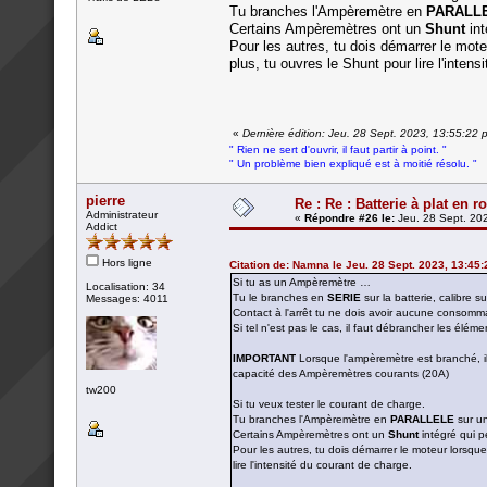
Tu branches l'Ampèremètre en
PARALL
Certains Ampèremètres ont un
Shunt
int
Pour les autres, tu dois démarrer le mote
plus, tu ouvres le Shunt pour lire l'inten
«
Dernière édition: Jeu. 28 Sept. 2023, 13:55:22
" Rien ne sert d'ouvrir, il faut partir à point. "
" Un problème bien expliqué est à moitié résolu. "
pierre
Re : Re : Batterie à plat en r
Administrateur
«
Répondre #26 le:
Jeu. 28 Sept. 202
Addict
Hors ligne
Citation de: Namna le Jeu. 28 Sept. 2023, 13:45:
Si tu as un Ampèremètre …
Localisation: 34
Tu le branches en
SERIE
sur la batterie, calibre s
Messages: 4011
Contact à l'arrêt tu ne dois avoir aucune consomm
Si tel n'est pas le cas, il faut débrancher les élém
IMPORTANT
Lorsque l'ampèremètre est branché, il 
capacité des Ampèremètres courants (20A)
tw200
Si tu veux tester le courant de charge.
Tu branches l'Ampèremètre en
PARALLELE
sur u
Certains Ampèremètres ont un
Shunt
intégré qui pe
Pour les autres, tu dois démarrer le moteur lorsqu
lire l'intensité du courant de charge.