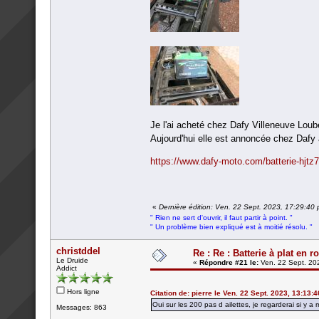
Je l'ai acheté chez Dafy Villeneuve Loub
Aujourd'hui elle est annoncée chez Dafy 
https://www.dafy-moto.com/batterie-hjtz7
«
Dernière édition: Ven. 22 Sept. 2023, 17:29:40
" Rien ne sert d'ouvrir, il faut partir à point. "
" Un problème bien expliqué est à moitié résolu. "
christddel
Re : Re : Batterie à plat en r
Le Druide
«
Répondre #21 le:
Ven. 22 Sept. 20
Addict
Hors ligne
Citation de: pierre le Ven. 22 Sept. 2023, 13:13:4
Oui sur les 200 pas d ailettes, je regarderai si 
Messages: 863