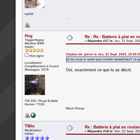
tw200
...
Hog
Re : Re : Batterie à plat en r
TriggerHappy
«
Répondre #17 le:
Jeu. 21 Sept. 202
Membre BWA
Addict
Citation de: pierre le Jeu. 21 Sept. 2023, 19:29:3
Hors ligne
et du coup tu avais quoi comme symptômes? ca agit
Localisation:
Complètement à l'ouest
Oui, exactement ce que tu as décrit.
Messages: 3376
TW 200 / Royal Enfield
Hunter / T100
Black Sheep
TWin
Re : Batterie à plat en roulan
Modérateur
«
Répondre #18 le:
Ven. 22 Sept. 202
Addict