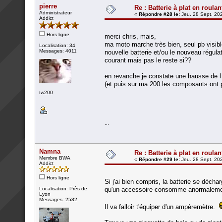
pierre
Re : Batterie à plat en roulan
Administrateur
«
Répondre #28 le:
Jeu. 28 Sept. 202
Addict
Hors ligne
merci chris, mais,
ma moto marche très bien, seul pb visible
Localisation: 34
Messages: 4011
nouvelle batterie et/ou le nouveau régul
courant mais pas le reste si??
en revanche je constate une hausse de l 
(et puis sur ma 200 les composants ont
tw200
...
Namna
Re : Batterie à plat en roulan
Membre BWA
«
Répondre #29 le:
Jeu. 28 Sept. 202
Addict
Hors ligne
Si j'ai bien compris, la batterie se décha
Localisation: Près de
qu'un accessoire consomme anormaleme
Lyon
Messages: 2582
Il va falloir t'équiper d'un ampèremètre.