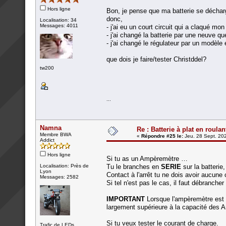
Hors ligne
Bon, je pense que ma batterie se déchar
donc,
Localisation: 34
Messages: 4011
- j'ai eu un court circuit qui a claqué mo
- j'ai changé la batterie par une neuve que
- j'ai changé le régulateur par un modèle
que dois je faire/tester Christddel?
tw200
...
Namna
Re : Batterie à plat en roulan
Membre BWA
«
Répondre #25 le:
Jeu. 28 Sept. 202
Addict
Hors ligne
Si tu as un Ampèremètre …
Localisation: Près de
Tu le branches en
SERIE
sur la batterie,
Lyon
Contact à l'arrêt tu ne dois avoir aucun
Messages: 2582
Si tel n'est pas le cas, il faut débranche
IMPORTANT
Lorsque l'ampèremètre est br
largement supérieure à la capacité des 
Si tu veux tester le courant de charge.
Trafic de LEDs