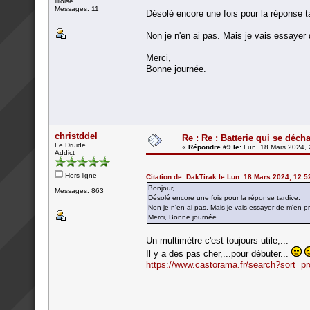
lilloise
Messages: 11
Désolé encore une fois pour la réponse t
Non je n'en ai pas. Mais je vais essayer 
Merci,
Bonne journée.
christddel
Re : Re : Batterie qui se déch
Le Druide
«
Répondre #9 le:
Lun. 18 Mars 2024, 
Addict
Hors ligne
Citation de: DakTirak le Lun. 18 Mars 2024, 12:5
Bonjour,
Messages: 863
Désolé encore une fois pour la réponse tardive.
Non je n'en ai pas. Mais je vais essayer de m'en p
Merci, Bonne journée.
Un multimètre c'est toujours utile,...
Il y a des pas cher,...pour débuter...
https://www.castorama.fr/search?sort=p