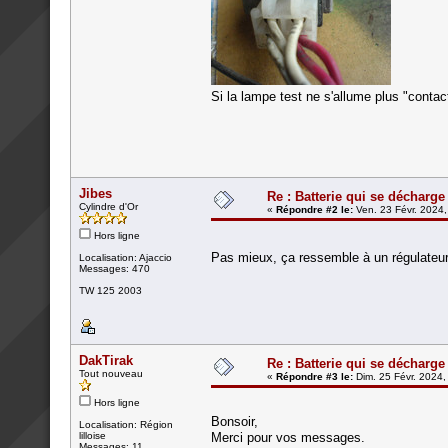
Si la lampe test ne s'allume plus "contact
Jibes
Re : Batterie qui se décharge
Cylindre d'Or
«
Répondre #2 le:
Ven. 23 Févr. 2024,
Hors ligne
Pas mieux, ça ressemble à un régulateur
Localisation: Ajaccio
Messages: 470
TW 125 2003
DakTirak
Re : Batterie qui se décharge
Tout nouveau
«
Répondre #3 le:
Dim. 25 Févr. 2024,
Hors ligne
Bonsoir,
Localisation: Région
lilloise
Merci pour vos messages.
Messages: 11