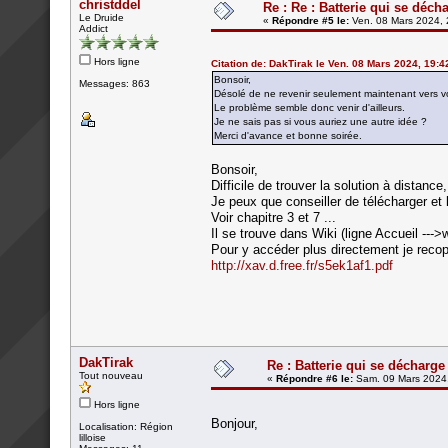
christddel
Re : Re : Batterie qui se déch
Le Druide
«
Répondre #5 le:
Ven. 08 Mars 2024, 
Addict
Hors ligne
Citation de: DakTirak le Ven. 08 Mars 2024, 19:4
Bonsoir,
Messages: 863
Désolé de ne revenir seulement maintenant vers 
Le problème semble donc venir d'ailleurs.
Je ne sais pas si vous auriez une autre idée ?
Merci d'avance et bonne soirée.
Bonsoir,
Difficile de trouver la solution à distance,
Je peux que conseiller de télécharger et 
Voir chapitre 3 et 7 ...
Il se trouve dans Wiki (ligne Accueil --->w
Pour y accéder plus directement je recop
http://xav.d.free.fr/s5ek1af1.pdf
DakTirak
Re : Batterie qui se décharge
Tout nouveau
«
Répondre #6 le:
Sam. 09 Mars 2024,
Hors ligne
Bonjour,
Localisation: Région
lilloise