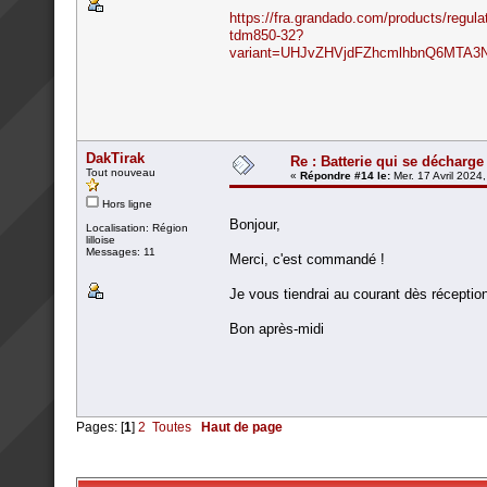
https://fra.grandado.com/products/regul
tdm850-32?
variant=UHJvZHVjdFZhcmlhbnQ6MTA3
DakTirak
Re : Batterie qui se décharge
Tout nouveau
«
Répondre #14 le:
Mer. 17 Avril 2024
Hors ligne
Bonjour,
Localisation: Région
lilloise
Messages: 11
Merci, c'est commandé !
Je vous tiendrai au courant dès réception
Bon après-midi
Pages: [
1
]
2
Toutes
Haut de page