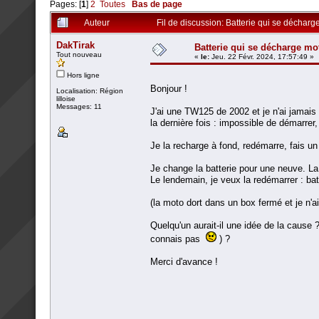
Pages: [
1
]
2
Toutes
Bas de page
Auteur
Fil de discussion: Batterie qui se décharg
DakTirak
Batterie qui se décharge mot
Tout nouveau
«
le:
Jeu. 22 Févr. 2024, 17:57:49 »
Hors ligne
Bonjour !
Localisation: Région
lilloise
Messages: 11
J'ai une TW125 de 2002 et je n'ai jamais
la dernière fois : impossible de démarrer, 
Je la recharge à fond, redémarre, fais un
Je change la batterie pour une neuve. L
Le lendemain, je veux la redémarrer : batt
(la moto dort dans un box fermé et je n'a
Quelqu'un aurait-il une idée de la cause 
connais pas
) ?
Merci d'avance !