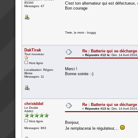
85340
C'est ton alternateur qui est défectueux,
Messages: 47
Bon courage
Tiwie, la moto - buggy
DakTirak
Re : Batterie qui se décharge
Tout nouveau
«
Répondre #12 le:
Dim. 14 Avril 2024
Hors ligne
Merci !
Localisation: Région
lilloise
Bonne soirée :-)
Messages: 11
christddel
Re : Batterie qui se décharge
Le Druide
«
Répondre #13 le:
Dim. 14 Avril 2024
Addict
Hors ligne
Bonjour,
Je remplacerai le régulateur,...
Messages: 863