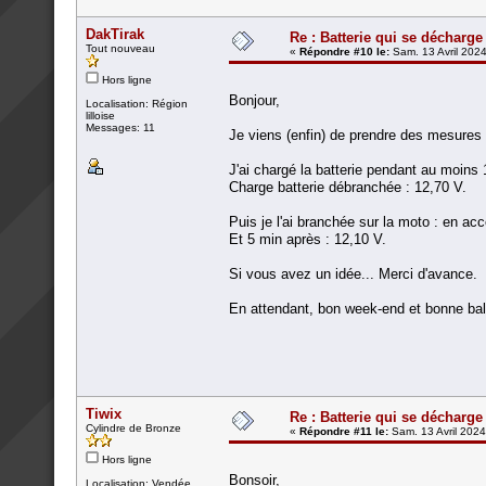
DakTirak
Re : Batterie qui se décharge
Tout nouveau
«
Répondre #10 le:
Sam. 13 Avril 2024
Hors ligne
Bonjour,
Localisation: Région
lilloise
Messages: 11
Je viens (enfin) de prendre des mesures d
J'ai chargé la batterie pendant au moins
Charge batterie débranchée : 12,70 V.
Puis je l'ai branchée sur la moto : en acc
Et 5 min après : 12,10 V.
Si vous avez un idée... Merci d'avance.
En attendant, bon week-end et bonne bal
Tiwix
Re : Batterie qui se décharge
Cylindre de Bronze
«
Répondre #11 le:
Sam. 13 Avril 2024
Hors ligne
Bonsoir,
Localisation: Vendée