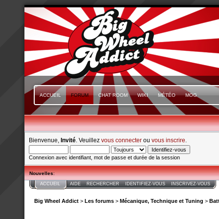
ACCUEIL
FORUM
CHAT ROOM
WIKI
MÉTÉO
MOG
Bienvenue,
Invité
. Veuillez
vous connecter
ou
vous inscrire
.
Connexion avec identifiant, mot de passe et durée de la session
Nouvelles
:
ACCUEIL
AIDE
RECHERCHER
IDENTIFIEZ-VOUS
INSCRIVEZ-VOUS
Big Wheel Addict
>
Les forums
>
Mécanique, Technique et Tuning
>
Bat