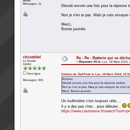
lilloise
Messages: 11
Désolé encore une fois pour la réponse t
Non je n'en ai pas. Mais je vais essayer 
Merci,
Bonne journée.
christddel
Re : Re : Batterie qui se déch
Le Druide
«
Répondre #9 le:
Lun. 18 Mars 2024, 
Addict
Hors ligne
Citation de: DakTirak le Lun. 18 Mars 2024, 12:5
Bonjour,
Messages: 861
Désolé encore une fois pour la réponse tardive.
Non je n'en ai pas. Mais je vais essayer de m'en p
Merci, Bonne journée.
Un multimètre c'est toujours utile,...
Il y a des pas cher,...pour débuter...
https://www.castorama.fr/search?sort=p