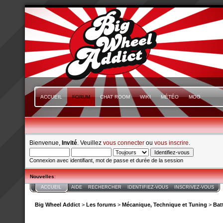
ACCUEIL
FORUM
CHAT ROOM
WIKI
MÉTÉO
MOG
Bienvenue,
Invité
. Veuillez
vous connecter
ou
vous inscrire
.
Connexion avec identifiant, mot de passe et durée de la session
Nouvelles
:
ACCUEIL
AIDE
RECHERCHER
IDENTIFIEZ-VOUS
INSCRIVEZ-VOUS
Big Wheel Addict
>
Les forums
>
Mécanique, Technique et Tuning
>
Bat