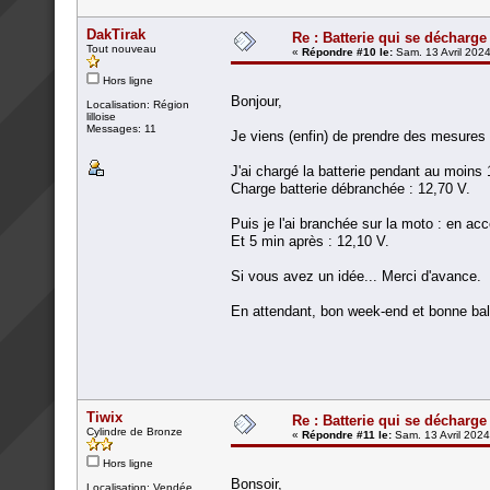
DakTirak
Re : Batterie qui se décharge
Tout nouveau
«
Répondre #10 le:
Sam. 13 Avril 2024
Hors ligne
Bonjour,
Localisation: Région
lilloise
Messages: 11
Je viens (enfin) de prendre des mesures d
J'ai chargé la batterie pendant au moins
Charge batterie débranchée : 12,70 V.
Puis je l'ai branchée sur la moto : en acc
Et 5 min après : 12,10 V.
Si vous avez un idée... Merci d'avance.
En attendant, bon week-end et bonne bal
Tiwix
Re : Batterie qui se décharge
Cylindre de Bronze
«
Répondre #11 le:
Sam. 13 Avril 2024
Hors ligne
Bonsoir,
Localisation: Vendée