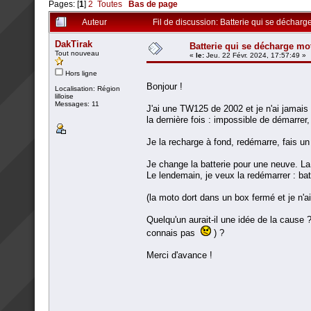
Pages: [
1
]
2
Toutes
Bas de page
Auteur
Fil de discussion: Batterie qui se décharg
DakTirak
Batterie qui se décharge mot
Tout nouveau
«
le:
Jeu. 22 Févr. 2024, 17:57:49 »
Hors ligne
Bonjour !
Localisation: Région
lilloise
Messages: 11
J'ai une TW125 de 2002 et je n'ai jamais
la dernière fois : impossible de démarrer, 
Je la recharge à fond, redémarre, fais un
Je change la batterie pour une neuve. L
Le lendemain, je veux la redémarrer : batt
(la moto dort dans un box fermé et je n'a
Quelqu'un aurait-il une idée de la cause 
connais pas
) ?
Merci d'avance !