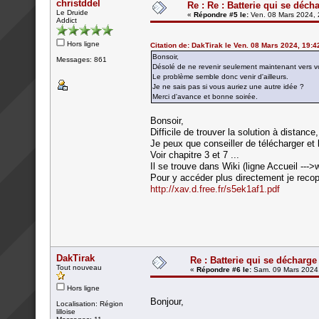
christddel
Re : Re : Batterie qui se déch
Le Druide
«
Répondre #5 le:
Ven. 08 Mars 2024, 
Addict
Hors ligne
Citation de: DakTirak le Ven. 08 Mars 2024, 19:4
Bonsoir,
Messages: 861
Désolé de ne revenir seulement maintenant vers 
Le problème semble donc venir d'ailleurs.
Je ne sais pas si vous auriez une autre idée ?
Merci d'avance et bonne soirée.
Bonsoir,
Difficile de trouver la solution à distance,
Je peux que conseiller de télécharger et 
Voir chapitre 3 et 7 ...
Il se trouve dans Wiki (ligne Accueil --->w
Pour y accéder plus directement je recop
http://xav.d.free.fr/s5ek1af1.pdf
DakTirak
Re : Batterie qui se décharge
Tout nouveau
«
Répondre #6 le:
Sam. 09 Mars 2024,
Hors ligne
Bonjour,
Localisation: Région
lilloise