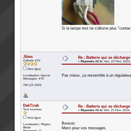
Si la lampe test ne s'allume plus "contact
Jibes
Re : Batterie qui se décharge
Cylindre d'Or
«
Répondre #2 le:
Ven. 23 Févr. 2024,
Hors ligne
Pas mieux, ça ressemble à un régulateur
Localisation: Ajaccio
Messages: 470
TW 125 2003
DakTirak
Re : Batterie qui se décharge
Tout nouveau
«
Répondre #3 le:
Dim. 25 Févr. 2024,
Hors ligne
Bonsoir,
Localisation: Région
lilloise
Merci pour vos messages.
Messages: 11