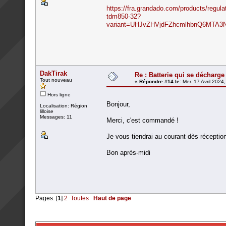
https://fra.grandado.com/products/regul
tdm850-32?
variant=UHJvZHVjdFZhcmlhbnQ6MTA3
DakTirak
Re : Batterie qui se décharge
Tout nouveau
«
Répondre #14 le:
Mer. 17 Avril 2024
Hors ligne
Bonjour,
Localisation: Région
lilloise
Messages: 11
Merci, c'est commandé !
Je vous tiendrai au courant dès réception
Bon après-midi
Pages: [
1
]
2
Toutes
Haut de page