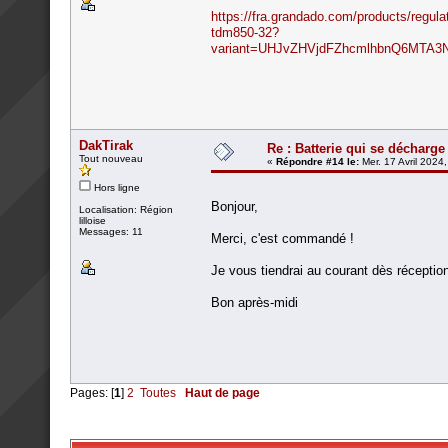
https://fra.grandado.com/products/regul
tdm850-32?
variant=UHJvZHVjdFZhcmlhbnQ6MTA3
DakTirak
Re : Batterie qui se décharge
Tout nouveau
«
Répondre #14 le:
Mer. 17 Avril 2024
Hors ligne
Bonjour,
Localisation: Région
lilloise
Messages: 11
Merci, c'est commandé !
Je vous tiendrai au courant dès réception
Bon après-midi
Pages: [
1
]
2
Toutes
Haut de page