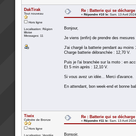
DakTirak
Re : Batterie qui se décharge
Tout nouveau
«
Répondre #10 le:
Sam. 13 Avril 2024
Hors ligne
Bonjour,
Localisation: Région
lilloise
Messages: 11
Je viens (enfin) de prendre des mesures d
J'ai chargé la batterie pendant au moins
Charge batterie débranchée : 12,70 V.
Puis je l'ai branchée sur la moto : en acc
Et 5 min après : 12,10 V.
Si vous avez un idée... Merci d'avance.
En attendant, bon week-end et bonne bal
Tiwix
Re : Batterie qui se décharge
Cylindre de Bronze
«
Répondre #11 le:
Sam. 13 Avril 2024
Hors ligne
Bonsoir,
Localisation: Vendée