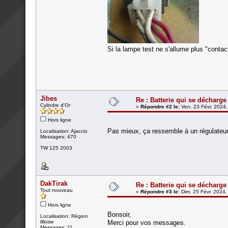
Si la lampe test ne s'allume plus "contact
Jibes
Re : Batterie qui se décharge
Cylindre d'Or
«
Répondre #2 le:
Ven. 23 Févr. 2024,
Hors ligne
Pas mieux, ça ressemble à un régulateur
Localisation: Ajaccio
Messages: 470
TW 125 2003
DakTirak
Re : Batterie qui se décharge
Tout nouveau
«
Répondre #3 le:
Dim. 25 Févr. 2024,
Hors ligne
Bonsoir,
Localisation: Région
lilloise
Merci pour vos messages.
Messages: 11