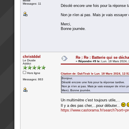
lilloise
Messages: 11
Désolé encore une fois pour la réponse t
Non je n'en ai pas. Mais je vais essayer 
Merci,
Bonne journée.
christddel
Re : Re : Batterie qui se déch
Le Druide
«
Répondre #9 le:
Lun. 18 Mars 2024, 
Addict
Hors ligne
Citation de: DakTirak le Lun. 18 Mars 2024, 12:5
Bonjour,
Messages: 863
Désolé encore une fois pour la réponse tardive.
Non je n'en ai pas. Mais je vais essayer de m'en p
Merci, Bonne journée.
Un multimètre c'est toujours utile,...
Il y a des pas cher,...pour débuter...
https://www.castorama.fr/search?sort=p