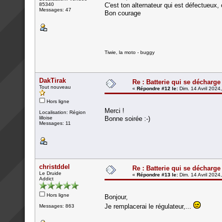
85340
C'est ton alternateur qui est défectueux,
Messages: 47
Bon courage
Tiwie, la moto - buggy
DakTirak
Re : Batterie qui se décharge
Tout nouveau
«
Répondre #12 le:
Dim. 14 Avril 2024
Hors ligne
Merci !
Localisation: Région
lilloise
Bonne soirée :-)
Messages: 11
christddel
Re : Batterie qui se décharge
Le Druide
«
Répondre #13 le:
Dim. 14 Avril 2024
Addict
Hors ligne
Bonjour,
Je remplacerai le régulateur,...
Messages: 863