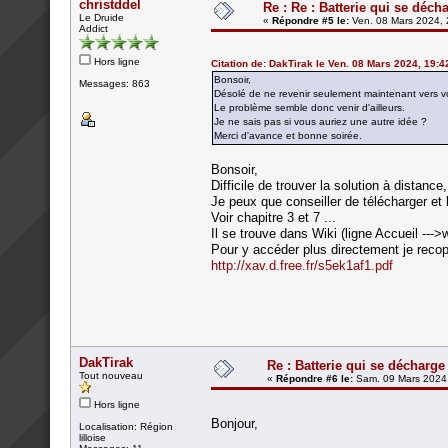
christddel
Re : Re : Batterie qui se déch
Le Druide
«
Répondre #5 le:
Ven. 08 Mars 2024, 
Addict
Hors ligne
Citation de: DakTirak le Ven. 08 Mars 2024, 19:4
Bonsoir,
Messages: 863
Désolé de ne revenir seulement maintenant vers 
Le problème semble donc venir d'ailleurs.
Je ne sais pas si vous auriez une autre idée ?
Merci d'avance et bonne soirée.
Bonsoir,
Difficile de trouver la solution à distance,
Je peux que conseiller de télécharger et 
Voir chapitre 3 et 7 ...
Il se trouve dans Wiki (ligne Accueil --->w
Pour y accéder plus directement je recop
http://xav.d.free.fr/s5ek1af1.pdf
DakTirak
Re : Batterie qui se décharge
Tout nouveau
«
Répondre #6 le:
Sam. 09 Mars 2024,
Hors ligne
Bonjour,
Localisation: Région
lilloise