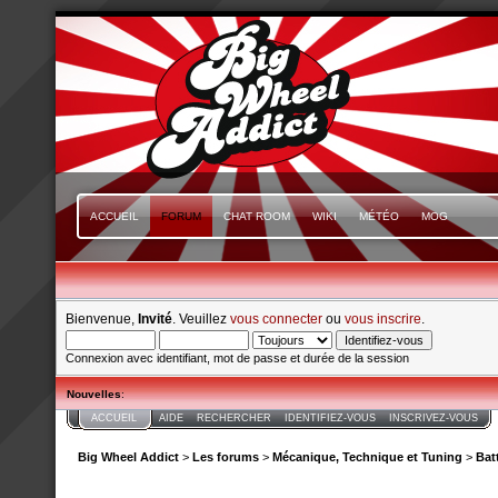
ACCUEIL
FORUM
CHAT ROOM
WIKI
MÉTÉO
MOG
Bienvenue,
Invité
. Veuillez
vous connecter
ou
vous inscrire
.
Connexion avec identifiant, mot de passe et durée de la session
Nouvelles
:
ACCUEIL
AIDE
RECHERCHER
IDENTIFIEZ-VOUS
INSCRIVEZ-VOUS
Big Wheel Addict
>
Les forums
>
Mécanique, Technique et Tuning
>
Bat