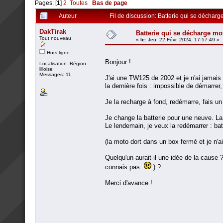
Pages: [
1
]
2
Toutes
Bas de page
Auteur
Fil de discussion: Batterie qui se décharg
DakTirak
Batterie qui se décharge mot
Tout nouveau
«
le:
Jeu. 22 Févr. 2024, 17:57:49 »
Hors ligne
Bonjour !
Localisation: Région
lilloise
Messages: 11
J'ai une TW125 de 2002 et je n'ai jamais
la dernière fois : impossible de démarrer, 
Je la recharge à fond, redémarre, fais un
Je change la batterie pour une neuve. L
Le lendemain, je veux la redémarrer : batt
(la moto dort dans un box fermé et je n'a
Quelqu'un aurait-il une idée de la cause 
connais pas
) ?
Merci d'avance !