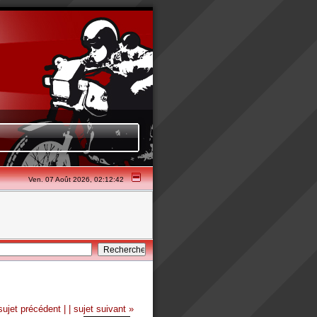
Ven. 07 Août 2026, 02:12:42
sujet précédent |
| sujet suivant »