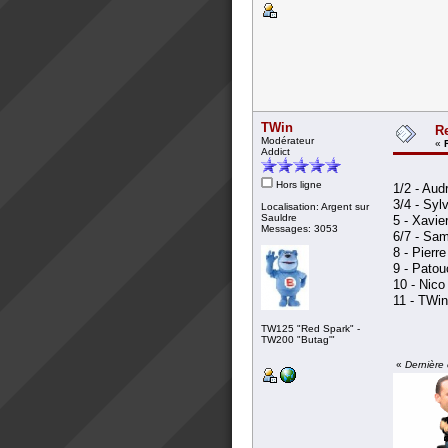
TWin
Re
Modérateur
«
Addict
Hors ligne
1/2 - Aud
3/4 - Syl
Localisation: Argent sur
Sauldre
5 - Xavie
Messages: 3053
6/7 - Sam
8 - Pierre
9 - Patou
10 - Nico
11 - TWin
TW125 "Red Spark" -
TW200 "Butag'"
«
Dernière 