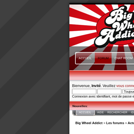
ACCUEIL
FORUM
CHAT ROOM
Bienvenue,
Invité
. Veuillez
vous conn
Connexion avec identifiant, mot de passe e
Nouvelles
:
ACCUEIL
AIDE
RECHERCHER
I
Big Wheel Addict
>
Les forums
>
Actu