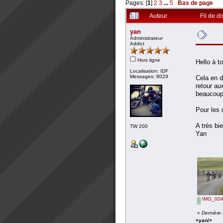
Pages: [
1
]
2
3
...
5
Bas de page
Auteur
Fil de d
yan
Administrateur
Addict
Hors ligne
Hello à t
Localisation: IDF
Messages: 8029
Cela en d
retour au
beaucoup
Pour les 
A très bie
TW 200
Yan
IMG_004
«
Dernière 
<yan/>