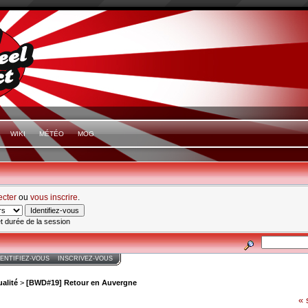
WIKI
MÉTÉO
MOG
ecter
ou
vous inscrire
.
t durée de la session
DENTIFIEZ-VOUS
INSCRIVEZ-VOUS
alité
>
[BWD#19] Retour en Auvergne
« 