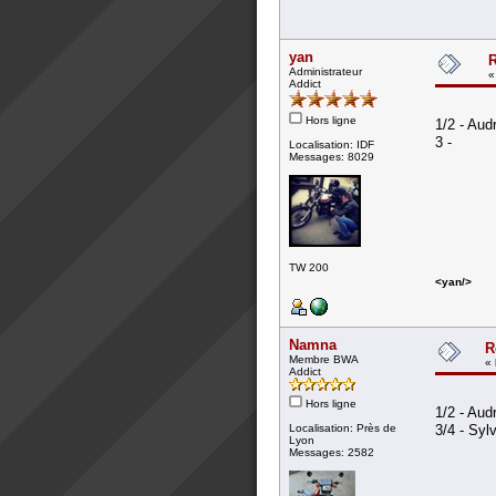
yan
R
Administrateur
Addict
Hors ligne
1/2 - Aud
3 -
Localisation: IDF
Messages: 8029
TW 200
<yan/>
Namna
R
Membre BWA
«
Addict
Hors ligne
1/2 - Aud
Localisation: Près de
3/4 - Syl
Lyon
Messages: 2582