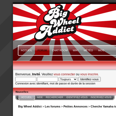
ACCUEIL
FORUM
CHAT ROOM
WIKI
MÉTÉO
MOG
Bienvenue,
Invité
. Veuillez
vous connecter
ou
vous inscrire
.
Connexion avec identifiant, mot de passe et durée de la session
Nouvelles
:
ACCUEIL
AIDE
RECHERCHER
IDENTIFIEZ-VOUS
INSCRIVEZ-VOUS
Big Wheel Addict
>
Les forums
>
Petites Annonces
>
Cherche Yamaha t