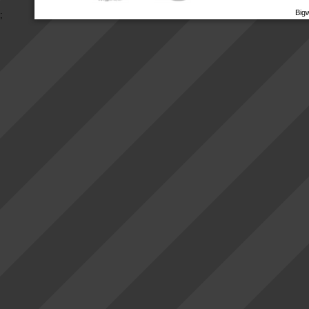
Big
;