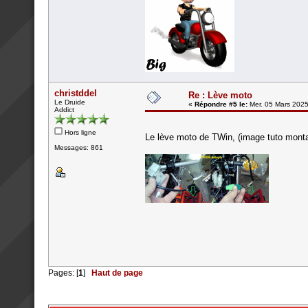
christddel
Re : Lève moto
Le Druide
«
Répondre #5 le:
Mer. 05 Mars 2025
Addict
Hors ligne
Le lève moto de TWin, (image tuto mont
Messages: 861
Pages: [
1
]
Haut de page