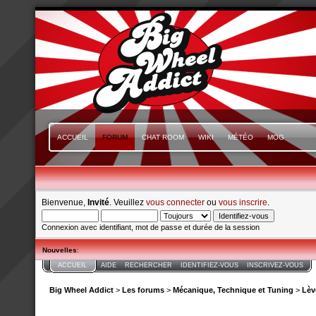
ACCUEIL
FORUM
CHAT ROOM
WIKI
MÉTÉO
MOG
Bienvenue,
Invité
. Veuillez
vous connecter
ou
vous inscrire
.
Connexion avec identifiant, mot de passe et durée de la session
Nouvelles
:
ACCUEIL
AIDE
RECHERCHER
IDENTIFIEZ-VOUS
INSCRIVEZ-VOUS
Big Wheel Addict
>
Les forums
>
Mécanique, Technique et Tuning
>
Lèv