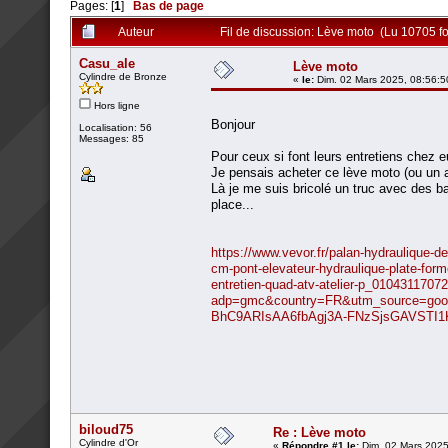
Pages: [
1
]
Bas de page
Auteur
Fil de discussion: Lève moto (Lu 10705 fo
Casu_ale
Lève moto
Cylindre de Bronze
«
le:
Dim. 02 Mars 2025, 08:56:5
Hors ligne
Bonjour
Localisation: 56
Messages: 85
Pour ceux si font leurs entretiens chez e
Je pensais acheter ce lève moto (ou un au
Là je me suis bricolé un truc avec des ba
place...
https://www.vevor.fr/palan-hydraulique-
cm-pont-elevateur-hydraulique-plate-for
entretien-quad-atv-atelier-p_0104311707
adp=gmc&country=FR&utm_source=goo
BhC9ARIsAA6fbAgj3A-FNzSjsGAVSTI
biloud75
Re : Lève moto
Cylindre d'Or
«
Répondre #1 le:
Dim. 02 Mars 2025