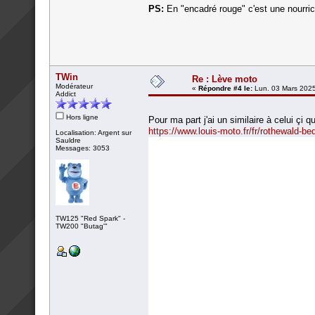
PS:
En "encadré rouge" c'est une nourric
TWin
Re : Lève moto
Modérateur
«
Répondre #4 le:
Lun. 03 Mars 2025
Addict
Hors ligne
Pour ma part j'ai un similaire à celui çi q
https://www.louis-moto.fr/fr/rothewald-be
Localisation: Argent sur
Sauldre
Messages: 3053
TW125 "Red Spark" -
TW200 "Butag'"