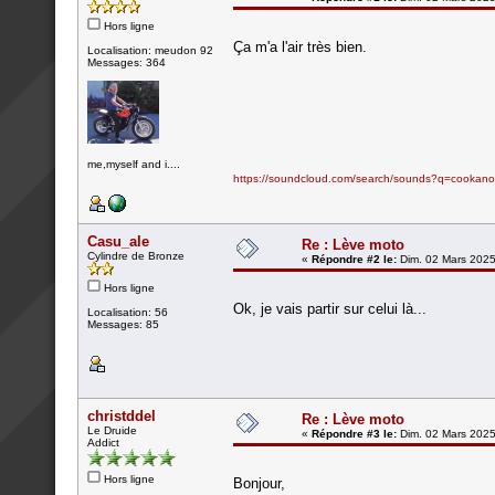
Hors ligne
Ça m'a l'air très bien.
Localisation: meudon 92
Messages: 364
me,myself and i....
https://soundcloud.com/search/sounds?q=cookano
Casu_ale
Re : Lève moto
Cylindre de Bronze
«
Répondre #2 le:
Dim. 02 Mars 2025
Hors ligne
Ok, je vais partir sur celui là...
Localisation: 56
Messages: 85
christddel
Re : Lève moto
Le Druide
«
Répondre #3 le:
Dim. 02 Mars 2025
Addict
Hors ligne
Bonjour,