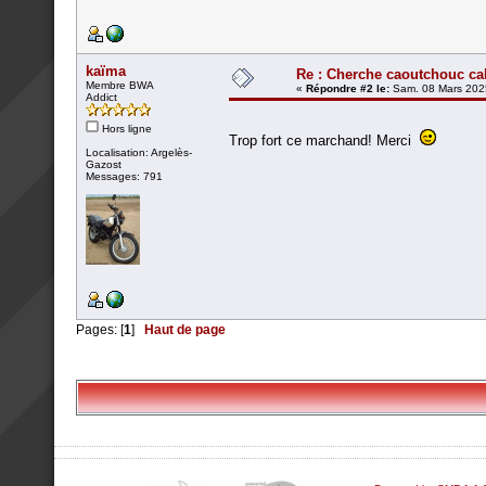
kaïma
Re : Cherche caoutchouc ca
Membre BWA
«
Répondre #2 le:
Sam. 08 Mars 2025
Addict
Hors ligne
Trop fort ce marchand! Merci
Localisation: Argelès-
Gazost
Messages: 791
Pages: [
1
]
Haut de page