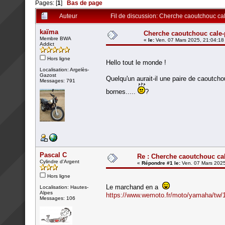
Pages: [
1
]
Bas de page
Auteur
Fil de discussion: Cherche caoutchouc ca
kaïma
Cherche caoutchouc cale-
Membre BWA
«
le:
Ven. 07 Mars 2025, 21:04:18
Addict
Hors ligne
Hello tout le monde !
Localisation: Argelès-
Gazost
Quelqu'un aurait-il une paire de caoutch
Messages: 791
bornes.....
?
Pascal C
Re : Cherche caoutchouc ca
Cylindre d'Argent
«
Répondre #1 le:
Ven. 07 Mars 2025
Hors ligne
Le marchand en a
Localisation: Hautes-
Alpes
https://www.wemoto.fr/moto/yamaha/tw/
Messages: 106