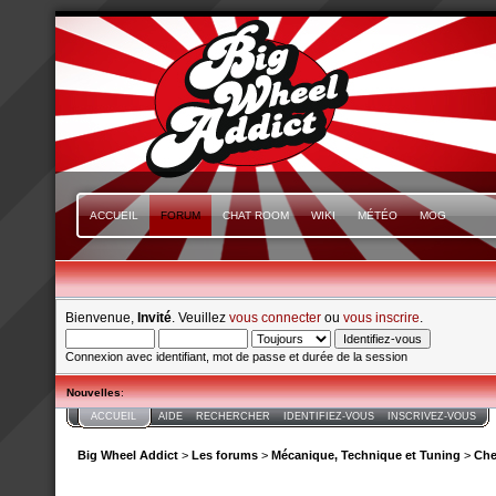
ACCUEIL
FORUM
CHAT ROOM
WIKI
MÉTÉO
MOG
Bienvenue,
Invité
. Veuillez
vous connecter
ou
vous inscrire
.
Connexion avec identifiant, mot de passe et durée de la session
Nouvelles
:
ACCUEIL
AIDE
RECHERCHER
IDENTIFIEZ-VOUS
INSCRIVEZ-VOUS
Big Wheel Addict
>
Les forums
>
Mécanique, Technique et Tuning
>
Che