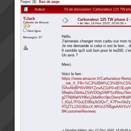
Pages: [
1
]
Bas de page
Auteur
Fil de discussion: Carburateur 125 TW p
TiJack
Carburateur 125 TW phase 2
Cylindre de Bronze
«
le:
Mer. 19 Févr. 2025, 20:00:59 »
Hors ligne
Hello,
Messages: 37
J'aimerais changer mon carbu sur mon t
Je me demande si celui ci est le bon... 
Il semble qu'il soit bon pour le tw200, c'e
Un avis ?
Merci
Voici le lien :
https://www.amazon.fr/Carburateur-Re
__mk_fr_FR=%C3%85M%C3%85%C5%BD
IVAsNnBPt5VRNYZzuAZ1oF0-eEI3Lvpf
58wjttvZ6trbsZSilVDOgSWPSzR5ou7
g2TNjWahVH8xLj3dw9izc9pcDwnzHlfa
I_tGyL7FGuLE0BqJb1lQv7_X7Pixv0e
H7jZTL1SG3DzxX.WVzU7N5geAAVXsVQQ
8#customerReviews
«
Dernière édition: Jeu. 27 Févr. 2025, 15:08:49 p