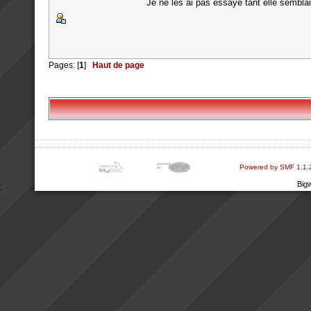
Je ne les ai pas essayé tant elle semblai
Pages: [
1
]
Haut de page
Powered by SMF 1.1.
Big
;