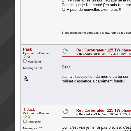
Et bien sur apres un bon réglage de la ric
Depuis que je l'ai monté j'en suis tres co
@ + pour de nouvelles aventures !!!
Si tes résultats ne sont pas a la hauteur de tes e
Pask
Re : Carburateur 125 TW phas
Cylindre de Bronze
«
Répondre #8 le:
Jeu. 17 Juil. 2025, 1
Hors ligne
Salut,
Messages: 63
J'ai fait l'acquisition du même carbu sur
robinet d'essence a carrément fondu !
TiJack
Re : Carburateur 125 TW phas
Cylindre de Bronze
«
Répondre #9 le:
Ven. 18 Juil. 2025, 2
Hors ligne
Oui, c'est vrai je ne l'ai pas précisé, c'es
Messages: 37