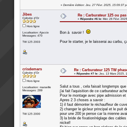
«
Dernière édition: Jeu. 27 Févr. 2025, 15:09:37 p
Jibes
Re : Carburateur 125 ou pas
Cylindre d'Or
«
Répondre #6 le:
Mer. 26 Févr. 2025
Hors ligne
Bon à savoir !
Localisation: Ajaccio
Messages: 470
Pour le starter, je le laisserai au carbu, 
TW 125 2003
crisdemars
Re : Carburateur 125 TW phas
Cylindre d'Or
«
Répondre #7 le:
Jeu. 13 Mars 2025, 
Hors ligne
Salut a tous , cela faisait longtemps que
Localisation: marseille
Messages: 289
j'ai fait l'aquisition de ce carburateur ac
Pour le montage avec pipe admission et b
Apres 2 3 choses a savoir :
1) il faut démonter le réchauffeur de cuve 
2) changer le gicleur principal et le puit 
pour une 200 je pense car la mienne avai
TW 125 2000
3) la bride de fixation/réglage des cables
nickel!