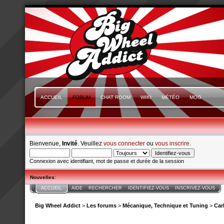
ACCUEIL
FORUM
CHAT ROOM
WIKI
MÉTÉO
MOG
Bienvenue,
Invité
. Veuillez
vous connecter
ou
vous inscrire
.
Connexion avec identifiant, mot de passe et durée de la session
Nouvelles
:
ACCUEIL
AIDE
RECHERCHER
IDENTIFIEZ-VOUS
INSCRIVEZ-VOUS
Big Wheel Addict
>
Les forums
>
Mécanique, Technique et Tuning
>
Car