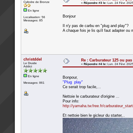
Cylindre de Bronze
«
Répondre #3 le:
Lun. 24 Févr. 2025
En ligne
Bonjour
Localisation: 56
Messages: 85
Il n'y pas de carbu en "plug and play"?
A chaque fois je lis qu'il faut adapter ou 
christddel
Re : Carburateur 125 ou pas
Le Druide
«
Répondre #4 le:
Lun. 24 Févr. 2025
Addict
En ligne
Bonpour,
"Plug play"
Messages: 861
Ce serait trop facile,...
Nettoie le carburateur d'origine ...
Pour info:
http://yamaha.tw.free.fr/carburateur_sta
Et nettoie bien le gicleur du starter,..