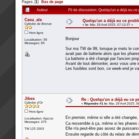
Pages: [
1
]
Bas de page
Auteur
Fil de discussion: Quelqu'un a déjà eu ce
Casu_ale
Quelqu'un a déjà eu ce probl
Cylindre de Bronze
«
le:
Mar. 29 Avril 2025, 07:13:37 »
Hors ligne
Bonjour
Localisation: 56
Messages: 85
Sur ma TW de 99, lorsque je mets le cont
avait pas de batterie alors que les phares
La batterie a été changé par l'ancien propr
Avant de tout démonter, avez vous une i
Les fusibles sont bon, ce week-end je v
Jibes
Re : Quelqu'un a déjà eu ce p
Cylindre d'Or
«
Répondre #1 le:
Mar. 29 Avril 2025, 0
Hors ligne
En premier, même si elle a été changée, vé
Localisation: Ajaccio
Messages: 470
Ca ressemble à ça, même si les phares 
Elle n'a peut-être pas assez de puissanc
TW 125 2003
Ensuite regarde du côté du relais de dé