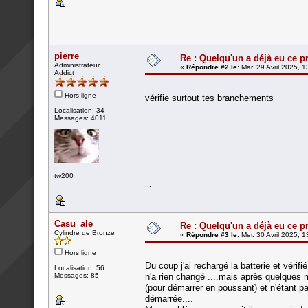
pierre
Re : Quelqu'un a déjà eu ce p
Administrateur
«
Répondre #2 le:
Mar. 29 Avril 2025, 1
Addict
Hors ligne
vérifie surtout tes branchements
Localisation: 34
Messages: 4011
tw200
...
Casu_ale
Re : Quelqu'un a déjà eu ce p
Cylindre de Bronze
«
Répondre #3 le:
Mer. 30 Avril 2025, 1
Hors ligne
Du coup j'ai rechargé la batterie et vérif
Localisation: 56
Messages: 85
n'a rien changé ....mais après quelques 
(pour démarrer en poussant) et n'étant pa
démarrée....