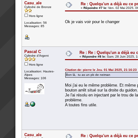
Casu_ale
Re : Quelqu'un a déjà eu ce p
Cylindre de Bronze
«
Répondre #7 le:
Ven. 02 Mai 2025, 0
Hors ligne
Ok je vais voir pour le changer
Localisation: 56
Messages: 85
Pascal C
Re : Re : Quelqu'un a déjà eu 
Cylindre d'Argent
«
Répondre #8 le:
Sam. 28 Juin 2025, 1
Hors ligne
Citation de: pierre le Jeu. 01 Mai 2025, 21:16:23
Localisation: Hautes-
Alpes
Bon là, tu as un pb de neiman
Messages: 106
Moi j'ai eu le même problème. Et même pa
bouton arrêt situé sur la droite du guidon.
Je l'ai résolu en injectant par le trou de
problème.
A toutes fins utile.
Casu_ale
Re : Quelqu'un a déjà eu ce p