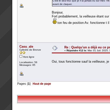
C'est le seul truc que je n'ai jamais eu sur mes TW
avant de claquer.
Bonjour,
Fort probablement, la veilleuse étant sur
ton feu de position Av. fonctionne t i
Casu_ale
Re : Quelqu'un a déjà eu ce p
Cylindre de Bronze
«
Répondre #12 le:
Mar. 01 Juil. 2025,
Hors ligne
Oui, tous fonctionne sauf la veilleuse, je r
Localisation: 56
Messages: 85
Pages: [
1
]
Haut de page