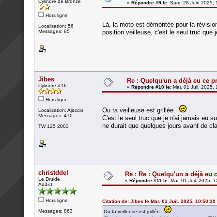
Cylindre de Bronze
«
Répondre #9 le:
Sam. 28 Juin 2025, 
Hors ligne
Là, la moto est démontée pour la révisio
Localisation: 56
Messages: 85
position veilleuse, c'est le seul truc qu
Jibes
Re : Quelqu'un a déjà eu ce p
Cylindre d'Or
«
Répondre #10 le:
Mar. 01 Juil. 2025,
Hors ligne
Ou ta veilleuse est grillée.
Localisation: Ajaccio
Messages: 470
C'est le seul truc que je n'ai jamais eu 
ne durait que quelques jours avant de cl
TW 125 2003
christddel
Re : Re : Quelqu'un a déjà eu 
Le Druide
«
Répondre #11 le:
Mar. 01 Juil. 2025, 
Addict
Hors ligne
Citation de: Jibes le Mar. 01 Juil. 2025, 10:50:30
Messages: 863
Ou ta veilleuse est grillée.