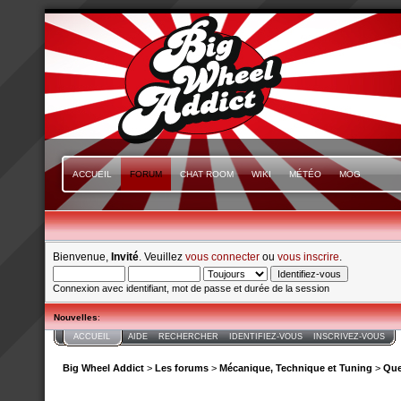
ACCUEIL
FORUM
CHAT ROOM
WIKI
MÉTÉO
MOG
Bienvenue,
Invité
. Veuillez
vous connecter
ou
vous inscrire
.
Connexion avec identifiant, mot de passe et durée de la session
Nouvelles
:
ACCUEIL
AIDE
RECHERCHER
IDENTIFIEZ-VOUS
INSCRIVEZ-VOUS
Big Wheel Addict
>
Les forums
>
Mécanique, Technique et Tuning
>
Que