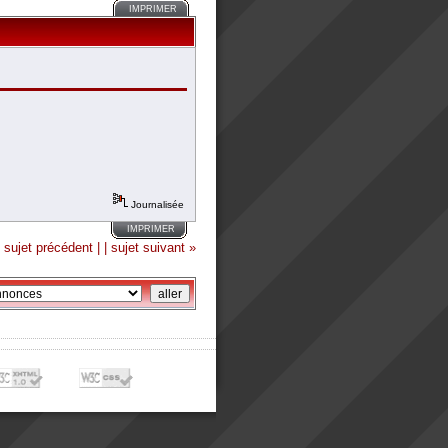
IMPRIMER
Journalisée
IMPRIMER
 sujet précédent |
| sujet suivant »