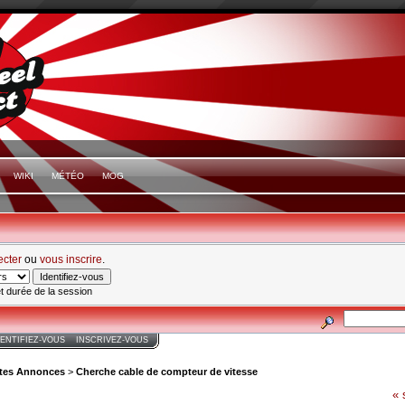
WIKI
MÉTÉO
MOG
ecter
ou
vous inscrire
.
t durée de la session
DENTIFIEZ-VOUS
INSCRIVEZ-VOUS
ites Annonces
>
Cherche cable de compteur de vitesse
« 