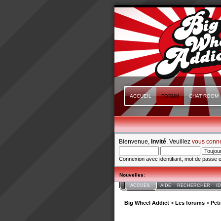
ACCUEIL
FORUM
CHAT ROOM
Bienvenue,
Invité
. Veuillez
vous conn
Connexion avec identifiant, mot de passe e
Nouvelles
:
ACCUEIL
AIDE
RECHERCHER
I
Big Wheel Addict
>
Les forums
>
Pet