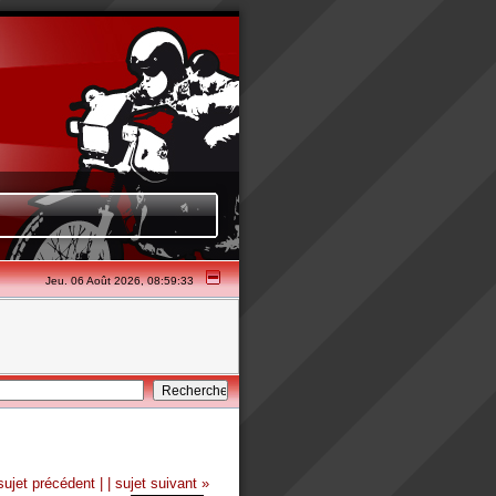
Jeu. 06 Août 2026, 08:59:33
sujet précédent |
| sujet suivant »