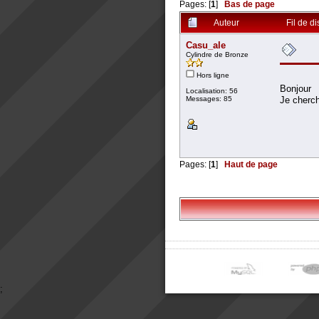
Pages: [
1
]
Bas de page
Auteur
Fil de d
Casu_ale
Cylindre de Bronze
Hors ligne
Bonjour
Localisation: 56
Messages: 85
Je cherc
Pages: [
1
]
Haut de page
;