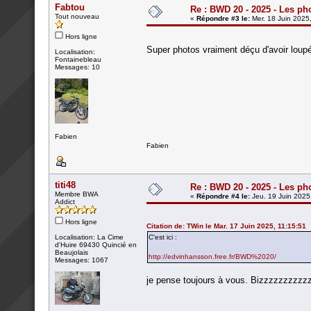
Fabtou
Re : BWD 20 - 2025 - Les ph
Tout nouveau
«
Répondre #3 le:
Mer. 18 Juin 2025
Hors ligne
Super photos vraiment déçu d'avoir loupé 
Localisation:
Fontainebleau
Messages: 10
Fabien
Fabien
titi48
Re : BWD 20 - 2025 - Les ph
Membre BWA
«
Répondre #4 le:
Jeu. 19 Juin 2025
Addict
Hors ligne
Citation de: TWin le Mar. 17 Juin 2025, 11:15:51
Localisation: La Cime
C'est ici :
d'Huire 69430 Quincié en
Beaujolais
http://edvinhansson.free.fr/BWD%2020/
Messages: 1067
je pense toujours à vous. Bizzzzzzzzzzz