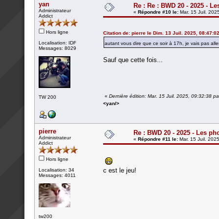
yan
Re : Re : BWD 20 - 2025 - Le
Administrateur
«
Répondre #10 le:
Mar. 15 Juil. 202
Addict
Hors ligne
Citation de: pierre le Dim. 13 Juil. 2025, 08:47:0
Localisation: IDF
autant vous dire que ce soir à 17h, je vais pas al
Messages: 8029
Sauf que cette fois...
«
Dernière édition: Mar. 15 Juil. 2025, 09:32:38 p
TW 200
<yan/>
pierre
Re : BWD 20 - 2025 - Les ph
Administrateur
«
Répondre #11 le:
Mar. 15 Juil. 202
Addict
Hors ligne
c est le jeu!
Localisation: 34
Messages: 4011
tw200