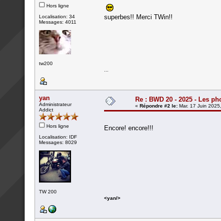
Hors ligne
superbes!! Merci TWin!!
Localisation: 34
Messages: 4011
tw200
...
yan
Re : BWD 20 - 2025 - Les ph
Administrateur
«
Répondre #2 le:
Mar. 17 Juin 2025
Addict
Hors ligne
Encore! encore!!!
Localisation: IDF
Messages: 8029
TW 200
<yan/>