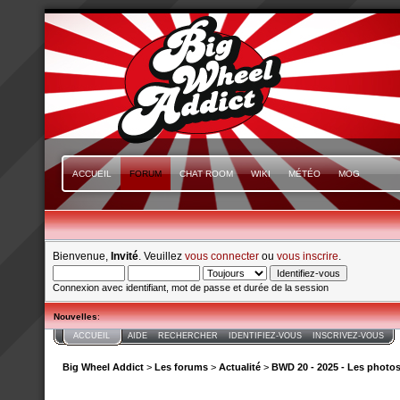
ACCUEIL
FORUM
CHAT ROOM
WIKI
MÉTÉO
MOG
Bienvenue,
Invité
. Veuillez
vous connecter
ou
vous inscrire
.
Connexion avec identifiant, mot de passe et durée de la session
Nouvelles
:
ACCUEIL
AIDE
RECHERCHER
IDENTIFIEZ-VOUS
INSCRIVEZ-VOUS
Big Wheel Addict
>
Les forums
>
Actualité
>
BWD 20 - 2025 - Les photo