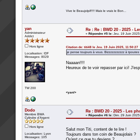
Vive le Beaujolpif!!!! Mais le vrais le Bon...
yan
Re : Re : BWD 20 - 2025 - L
Administrateur
«
Répondre #5 le:
Jeu. 19 Juin 2025
Addict
Hors ligne
Citation de: titi48 le Jeu. 19 Juin 2025, 11:50:27
je pense toujours à vous. Bizzzzzzzzzzz à tpoutes 
Localisation: IDF
Messages: 8029
Naaaan!!!!
Heureux de te voir repasser par ici! J'esp
TW 200
<yan/>
Dodo
Re : BWD 20 - 2025 - Les ph
Membre BWA
«
Répondre #6 le:
Dim. 29 Juin 2025
Cylindre d'Argent
Hors ligne
Salut mon Titi, content de te lire !
Localisation: Lyon
Toujours dans ton coin de Beaujolais ?
Messages: 105
Qu'est ce que tu deviens ?