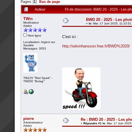
Pages: [
1
]
Bas de page
Auteur
Fil de discussion: BWD 20 - 2025 - Les ph
TWin
BWD 20 - 2025 - Les phot
Modérateur
«
le:
Mar. 17 Juin 2025, 11:15:51
Addict
Hors ligne
C'est ici :
Localisation: Argent sur
Sauldre
http://edvinhansson.free.fr/BWD%2020/
Messages: 3053
TW125 "Red Spark" -
TW200 "Butag'"
pierre
Re : BWD 20 - 2025 - Les ph
Administrateur
«
Répondre #1 le:
Mar. 17 Juin 2025
Addict