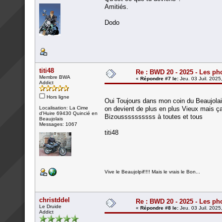
Amitiés.
Dodo
titi48
Re : BWD 20 - 2025 - Les ph
Membre BWA
«
Répondre #7 le:
Jeu. 03 Juil. 2025
Addict
Hors ligne
Oui Toujours dans mon coin du Beaujolai
Localisation: La Cime
on devient de plus en plus Vieux mais ç
d'Huire 69430 Quincié en
Bizoussssssssss à toutes et tous
Beaujolais
Messages: 1067
titi48
Vive le Beaujolpif!!!! Mais le vrais le Bon...
christddel
Re : BWD 20 - 2025 - Les ph
Le Druide
«
Répondre #8 le:
Jeu. 03 Juil. 2025
Addict