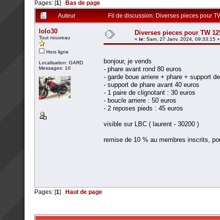
Pages: [
1
]
Bas de page
Auteur
Fil de discussion: Diverses pieces pour 
lolo30
Diverses pieces pour TW 12
Tout nouveau
«
le:
Sam. 27 Janv. 2024, 09:33:15 »
Hors ligne
bonjour, je vends
Localisation: GARD
Messages: 10
- phare avant rond 80 euros
- garde boue arriere + phare + support d
- support de phare avant 40 euros
- 1 paire de clignotant : 30 euros
- boucle arriere : 50 euros
- 2 reposes pieds : 45 euros
visible sur LBC ( laurent - 30200 )
remise de 10 % au membres inscrits, po
Pages: [
1
]
Haut de page