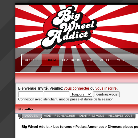
ACCUEIL
FORUM
CHAT ROOM
WIKI
MÉTÉO
MOG
Bienvenue,
Invité
. Veuillez
vous connecter
ou
vous inscrire
.
Connexion avec identifiant, mot de passe et durée de la session
Nouvelles
:
ACCUEIL
AIDE
RECHERCHER
IDENTIFIEZ-VOUS
INSCRIVEZ-VOUS
Big Wheel Addict
>
Les forums
>
Petites Annonces
>
Diverses pieces p