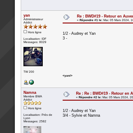
yan
Re : BWD#19 - Retour en Auver
Administrateur
«
Répondre #1 le:
Mar. 05 Mars 2024, 1
Addict
Hors ligne
1/2 - Audrey et Yan
3 -
Localisation: IDF
Messages: 8029
TW 200
<yan/>
Namna
Re : Re : BWD#19 - Retour en A
Membre BWA
«
Répondre #2 le:
Mar. 05 Mars 2024, 20
Addict
Hors ligne
1/2 - Audrey et Yan
Localisation: Près de
3/4 - Sylvie et Namna
Lyon
Messages: 2582