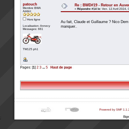
patouch
Re : BWD#19 - Retour en Auver
Membre BWA
«
Répondre #14 le:
Ven. 12 Avril 2024, 
Addict
Hors ligne
Au fait, Claude et Guillaume ? Nico Dem 
Localisation: Annecy
manquer..
Messages: 661
TW125 ph1
Pages: [
1
]
2
3
...
5
Haut de page
Powered by SMF 1.1.
Big
;