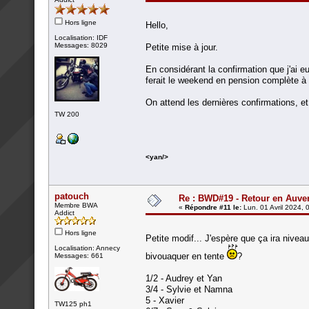
Hors ligne
Hello,
Localisation: IDF
Messages: 8029
Petite mise à jour.
En considérant la confirmation que j'ai
ferait le weekend en pension complète à
On attend les dernières confirmations, et 
TW 200
<yan/>
patouch
Re : BWD#19 - Retour en Auver
Membre BWA
«
Répondre #11 le:
Lun. 01 Avril 2024, 
Addict
Hors ligne
Petite modif... J'espère que ça ira nive
Localisation: Annecy
bivouaquer en tente
?
Messages: 661
1/2 - Audrey et Yan
3/4 - Sylvie et Namna
5 - Xavier
TW125 ph1