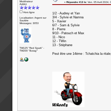
Modérateur
«
Répondre #13 le:
Ven. 05 Avril 2024, 
Addict
Hors ligne
1/2 - Audrey et Yan
3/4 - Sylvie et Namna
Localisation: Argent sur
Sauldre
5 - Xavier
Messages: 3053
6/7 - Sam & Sylvie
8 - Pierre
9/10 - Patouch et Max
11 - Nico
12 - TWin
13 - Stéphane
TW125 "Red Spark" -
TW200 "Butag'"
Peut être une 14ème : Tchatchia la ritale,