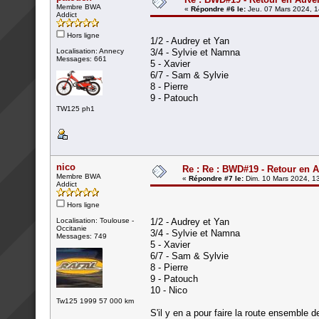
Membre BWA
«
Répondre #6 le:
Jeu. 07 Mars 2024, 1
Addict
Hors ligne
1/2 - Audrey et Yan
Localisation: Annecy
3/4 - Sylvie et Namna
Messages: 661
5 - Xavier
6/7 - Sam & Sylvie
8 - Pierre
9 - Patouch
TW125 ph1
nico
Re : Re : BWD#19 - Retour en A
Membre BWA
«
Répondre #7 le:
Dim. 10 Mars 2024, 1
Addict
Hors ligne
Localisation: Toulouse -
1/2 - Audrey et Yan
Occitanie
3/4 - Sylvie et Namna
Messages: 749
5 - Xavier
6/7 - Sam & Sylvie
8 - Pierre
9 - Patouch
10 - Nico
Tw125 1999 57 000 km
S'il y en a pour faire la route ensemble d