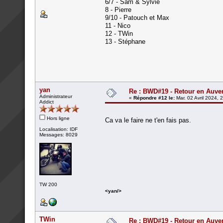
6/7 - Sam & Sylvie
8 - Pierre
9/10 - Patouch et Max
11 - Nico
12 - TWin
13 - Stéphane
yan
Re : BWD#19 - Retour en Auver
Administrateur
«
Répondre #12 le:
Mar. 02 Avril 2024, 
Addict
Hors ligne
Ca va le faire ne t'en fais pas.
Localisation: IDF
Messages: 8029
TW 200
<yan/>
TWin
Re : BWD#19 - Retour en Auver