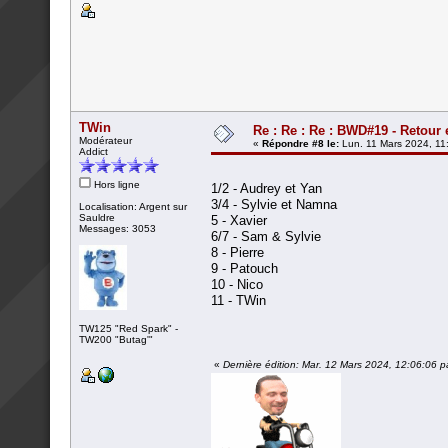
TWin
Re : Re : Re : BWD#19 - Retour 
Modérateur
«
Répondre #8 le:
Lun. 11 Mars 2024, 11
Addict
Hors ligne
1/2 - Audrey et Yan
3/4 - Sylvie et Namna
Localisation: Argent sur
Sauldre
5 - Xavier
Messages: 3053
6/7 - Sam & Sylvie
8 - Pierre
9 - Patouch
10 - Nico
11 - TWin
TW125 "Red Spark" -
TW200 "Butag'"
«
Dernière édition: Mar. 12 Mars 2024, 12:06:06 p