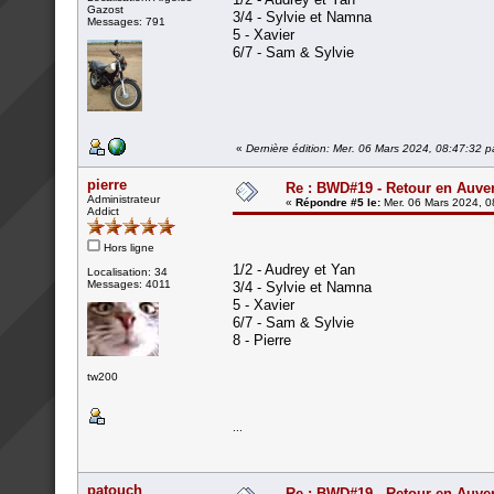
Gazost
3/4 - Sylvie et Namna
Messages: 791
5 - Xavier
6/7 - Sam & Sylvie
«
Dernière édition: Mer. 06 Mars 2024, 08:47:32 pa
pierre
Re : BWD#19 - Retour en Auver
Administrateur
«
Répondre #5 le:
Mer. 06 Mars 2024, 0
Addict
Hors ligne
1/2 - Audrey et Yan
Localisation: 34
Messages: 4011
3/4 - Sylvie et Namna
5 - Xavier
6/7 - Sam & Sylvie
8 - Pierre
tw200
...
patouch
Re : BWD#19 - Retour en Auver