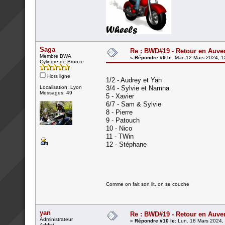
Saga
Re : BWD#19 - Retour en Auver
Membre BWA
«
Répondre #9 le:
Mar. 12 Mars 2024, 1
Cylindre de Bronze
Hors ligne
1/2 - Audrey et Yan
Localisation: Lyon
3/4 - Sylvie et Namna
Messages: 49
5 - Xavier
6/7 - Sam & Sylvie
8 - Pierre
9 - Patouch
10 - Nico
11 - TWin
12 - Stéphane
Comme on fait son lit, on se couche
yan
Re : BWD#19 - Retour en Auver
Administrateur
«
Répondre #10 le:
Lun. 18 Mars 2024, 
Addict