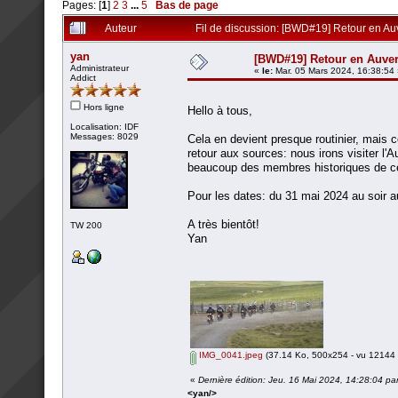
Pages: [
1
]
2
3
...
5
Bas de page
Auteur
Fil de discussion: [BWD#19] Retour en Au
yan
[BWD#19] Retour en Auve
Administrateur
«
le:
Mar. 05 Mars 2024, 16:38:54 
Addict
Hors ligne
Hello à tous,
Localisation: IDF
Messages: 8029
Cela en devient presque routinier, mais
retour aux sources: nous irons visiter l
beaucoup des membres historiques de c
Pour les dates: du 31 mai 2024 au soir a
A très bientôt!
TW 200
Yan
IMG_0041.jpeg
(37.14 Ko, 500x254 - vu 12144 f
«
Dernière édition: Jeu. 16 Mai 2024, 14:28:04 pa
<yan/>