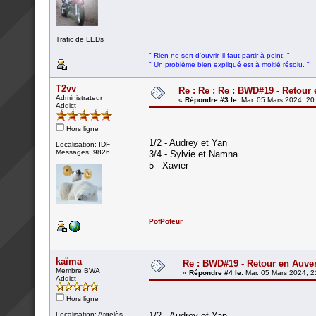
Trafic de LEDs
" Rien ne sert d'ouvrir, il faut partir à point. "
" Un problème bien expliqué est à moitié résolu. "
T2vv
Re : Re : Re : BWD#19 - Retour 
Administrateur
«
Répondre #3 le:
Mar. 05 Mars 2024, 20
Addict
Hors ligne
1/2 - Audrey et Yan
Localisation: IDF
Messages: 9826
3/4 - Sylvie et Namna
5 - Xavier
PofPofeur
kaïma
Re : BWD#19 - Retour en Auver
Membre BWA
«
Répondre #4 le:
Mar. 05 Mars 2024, 2
Addict
Hors ligne
Localisation: Argelès-
1/2 - Audrey et Yan