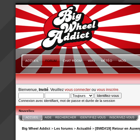
ACCUEIL
FORUM
CHAT ROOM
WIKI
MÉTÉO
MOG
Bienvenue,
Invité
. Veuillez
vous connecter
ou
vous inscrire
.
Connexion avec identifiant, mot de passe et durée de la session
Nouvelles
:
ACCUEIL
AIDE
RECHERCHER
IDENTIFIEZ-VOUS
INSCRIVEZ-VOUS
Big Wheel Addict
>
Les forums
>
Actualité
>
[BWD#19] Retour en Auver