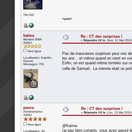
TW 200
<yan/>
kaïma
Re : CT des surprises !
Membre BWA
«
Répondre #2 le:
Sam. 11 Mai 2024,
Addict
Hors ligne
Pas de mauvaises surprises pour nos deu
Localisation: Argelès-
les ans... et même quand on vient en voit
Gazost
Enfin, on est quand même tombés sur un 
Messages: 791
celle de Samuel. La mienne était un poil
pierre
Re : CT des surprises !
Administrateur
«
Répondre #3 le:
Lun. 13 Mai 2024,
Addict
Hors ligne
@Kaima:
j'ai pas bien compris, vous avez passé le
Localisation: 34