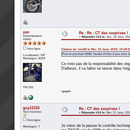
yan
Re : Re : CT des surprises !
Administrateur
«
Répondre #13 le:
Jeu. 16 Janv. 20
Addict
Hors ligne
Citation de: luis68 le Mer. 15 Janv. 2025, 19:28:
Pour le prochain BWD, faudra t'il être à jour avec l
Localisation: IDF
Messages: 8029
Ce n'est pas de la responsabilité des org
D'ailleurs, il va falloir se lancer dans l
TW 200
<yan/>
guy12110
Re : CT des surprises !
Tout nouveau
«
Répondre #14 le:
Mer. 22 Janv. 202
Hors ligne
Je viens de la passer le contrôle techni
Messages: 7