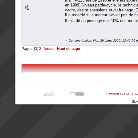
ma TW125 est de 1998 et elle échappe don
en 1999).Niveau partie-cycle, le technici
cadre, des suspensions et du freinage. Co
Il a regardé si le moteur n'avait pas de 
Il m'a dit au passage que 10% des motos
«
Dernière édition: Mer. 29 Janv. 2025, 13:46:56
Pages: [
1
]
2
Toutes
Haut de page
Powered by SMF 1.1.
Big
;