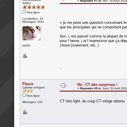
«
Répondre #7 le:
Ven. 30 Août 2024
Addict
Hors ligne
Localisation: 34
Messages: 4011
« je me pose une question concernant le
que les principales qui ne comportent pas
bon, c est passé! comme la plupart de me
pour l heure, j ai l impression que ça dép
chose (roulement, etc..)
tw200
...
Pauca
Re : CT des surprises !
Cylindre d'Argent
«
Répondre #8 le:
Sam. 31 Août 2024
Hors ligne
CT très light, du coup CT vierge obtenu.
Messages: 122