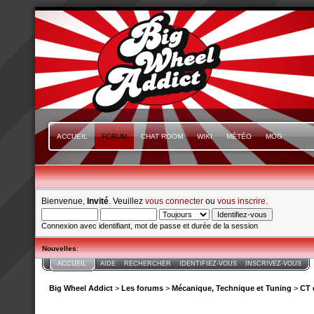
ACCUEIL
FORUM
CHAT ROOM
WIKI
MÉTÉO
MOG
Bienvenue,
Invité
. Veuillez
vous connecter
ou
vous inscrire
.
Connexion avec identifiant, mot de passe et durée de la session
Nouvelles
:
ACCUEIL
AIDE
RECHERCHER
IDENTIFIEZ-VOUS
INSCRIVEZ-VOUS
Big Wheel Addict
>
Les forums
>
Mécanique, Technique et Tuning
>
CT 