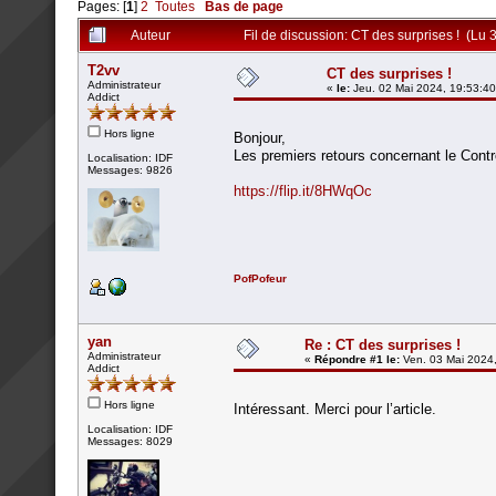
Pages: [
1
]
2
Toutes
Bas de page
Auteur
Fil de discussion: CT des surprises ! (Lu 
T2vv
CT des surprises !
Administrateur
«
le:
Jeu. 02 Mai 2024, 19:53:40
Addict
Hors ligne
Bonjour,
Les premiers retours concernant le Cont
Localisation: IDF
Messages: 9826
https://flip.it/8HWqOc
PofPofeur
yan
Re : CT des surprises !
Administrateur
«
Répondre #1 le:
Ven. 03 Mai 2024,
Addict
Hors ligne
Intéressant. Merci pour l’article.
Localisation: IDF
Messages: 8029