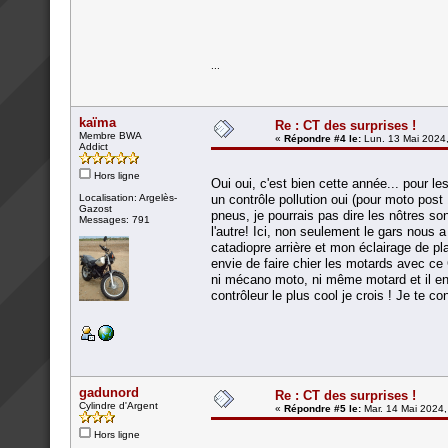
...
kaïma
Re : CT des surprises !
Membre BWA
«
Répondre #4 le:
Lun. 13 Mai 2024,
Addict
Hors ligne
Oui oui, c'est bien cette année... pour l
Localisation: Argelès-
un contrôle pollution oui (pour moto pos
Gazost
pneus, je pourrais pas dire les nôtres so
Messages: 791
l'autre! Ici, non seulement le gars nous a
catadiopre arrière et mon éclairage de pla
envie de faire chier les motards avec ce 
ni mécano moto, ni même motard et il en 
contrôleur le plus cool je crois ! Je te c
gadunord
Re : CT des surprises !
Cylindre d'Argent
«
Répondre #5 le:
Mar. 14 Mai 2024,
Hors ligne