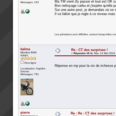
Ma TW vient d'y passer et tout est OK sau
Messages: 243
Bon nettoyage carbu et j'espère qu'elle pa
Sur une autre post, je demandais où se s
Il va falloir que je regle à ce niveau ma
Les prévisions sont difficiles, surtout lorsqu'elles co
kaïma
Re : CT des surprises !
Membre BWA
«
Répondre #6 le:
Mar. 14 Mai 2024,
Addict
Hors ligne
Réponse en mp pour la vis de richesse p
Localisation: Argelès-
Gazost
Messages: 791
pierre
Re : Re : CT des surprises !
Administrateur