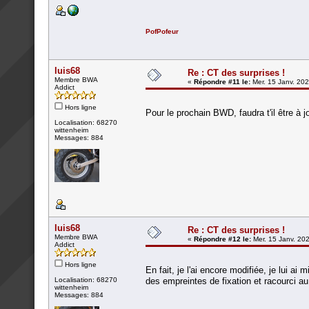
PofPofeur
luis68
Re : CT des surprises !
Membre BWA
«
Répondre #11 le:
Mer. 15 Janv. 202
Addict
Hors ligne
Pour le prochain BWD, faudra t'il être à j
Localisation: 68270
wittenheim
Messages: 884
luis68
Re : CT des surprises !
Membre BWA
«
Répondre #12 le:
Mer. 15 Janv. 202
Addict
Hors ligne
En fait, je l'ai encore modifiée, je lui a
Localisation: 68270
des empreintes de fixation et racourci au
wittenheim
Messages: 884