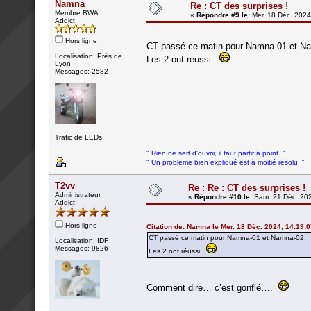
Namna
Re : CT des surprises !
Membre BWA
«
Répondre #9 le:
Mer. 18 Déc. 2024
Addict
Hors ligne
CT passé ce matin pour Namna-01 et N
Localisation: Près de
Les 2 ont réussi.
Lyon
Messages: 2582
Trafic de LEDs
" Rien ne sert d'ouvrir, il faut partir à point. "
" Un problème bien expliqué est à moitié résolu. "
T2vv
Re : Re : CT des surprises !
Administrateur
«
Répondre #10 le:
Sam. 21 Déc. 202
Addict
Hors ligne
Citation de: Namna le Mer. 18 Déc. 2024, 14:19:
CT passé ce matin pour Namna-01 et Namna-02.
Localisation: IDF
Messages: 9826
Les 2 ont réussi.
Comment dire… c’est gonflé….