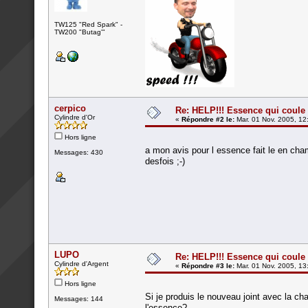
TW125 "Red Spark" -
TW200 "Butag'"
cerpico
Re: HELP!!! Essence qui coule 
Cylindre d'Or
«
Répondre #2 le:
Mar. 01 Nov. 2005, 12
Hors ligne
a mon avis pour l essence fait le en cha
Messages: 430
desfois ;-)
LUPO
Re: HELP!!! Essence qui coule 
Cylindre d'Argent
«
Répondre #3 le:
Mar. 01 Nov. 2005, 13
Hors ligne
Si je produis le nouveau joint avec la cha
Messages: 144
l'essence?