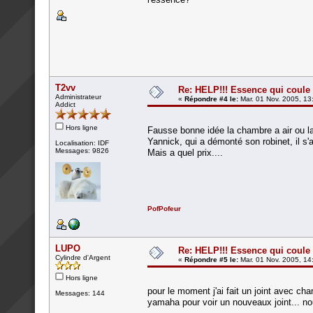
T2vv
Re: HELP!!! Essence qui coule 
Administrateur
«
Répondre #4 le:
Mar. 01 Nov. 2005, 13
Addict
Hors ligne
Fausse bonne idée la chambre a air ou la
Yannick, qui a démonté son robinet, il s'a
Localisation: IDF
Messages: 9826
Mais a quel prix....
PofPofeur
LUPO
Re: HELP!!! Essence qui coule 
Cylindre d'Argent
«
Répondre #5 le:
Mar. 01 Nov. 2005, 14
Hors ligne
pour le moment j'ai fait un joint avec cham
Messages: 144
yamaha pour voir un nouveaux joint... n