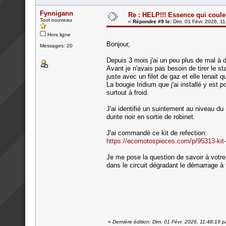
Fynnigann
Re : HELP!!! Essence qui coule 
Tout nouveau
«
Répondre #9 le:
Dim. 01 Févr. 2026, 11
Hors ligne
Bonjour,
Messages: 20
Depuis 3 mois j'ai un peu plus de mal à 
Avant je n'avais pas besoin de tirer le s
juste avec un filet de gaz et elle tenait qu
La bougie Iridium que j'ai installé y est
surtout à froid.
J'ai identifié un suintement au niveau du 
durite noir en sortie de robinet.
J'ai commandé ce kit de refection:
https://ecomotospieces.com/p/95313-kit
Je me pose la question de savoir à votre av
dans le circuit dégradant le démarrage à 
«
Dernière édition: Dim. 01 Févr. 2026, 11:48:19 