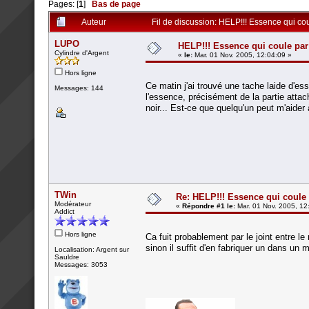
Pages: [
1
]
Bas de page
Auteur
Fil de discussion: HELP!!! Essence qui cou
LUPO
HELP!!! Essence qui coule par 
Cylindre d'Argent
«
le:
Mar. 01 Nov. 2005, 12:04:09 »
Hors ligne
Ce matin j'ai trouvé une tache laide d'ess
Messages: 144
l'essence, précisément de la partie attach
noir... Est-ce que quelqu'un peut m'aider
TWin
Re: HELP!!! Essence qui coule 
Modérateur
«
Répondre #1 le:
Mar. 01 Nov. 2005, 12
Addict
Hors ligne
Ca fuit probablement par le joint entre le 
sinon il suffit d'en fabriquer un dans un 
Localisation: Argent sur
Sauldre
Messages: 3053