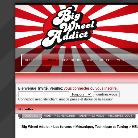
ACCUEIL
FORUM
CHAT ROOM
WIKI
MÉTÉO
MOG
Bienvenue,
Invité
. Veuillez
vous connecter
ou
vous inscrire
.
Connexion avec identifiant, mot de passe et durée de la session
Nouvelles
:
ACCUEIL
AIDE
RECHERCHER
IDENTIFIEZ-VOUS
INSCRIVEZ-VOUS
Big Wheel Addict
>
Les forums
>
Mécanique, Technique et Tuning
>
HEL