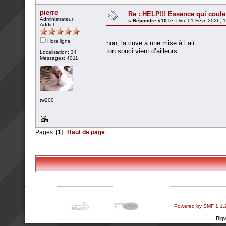
pierre
Re : HELP!!! Essence qui coule 
Administrateur
«
Répondre #10 le:
Dim. 01 Févr. 2026, 
Addict
Hors ligne
non, la cuve a une mise à l air.
ton souci vient d’ailleurs
Localisation: 34
Messages: 4011
tw200
...
Pages: [
1
]
Haut de page
Powered by SMF 1.1.
Big
;