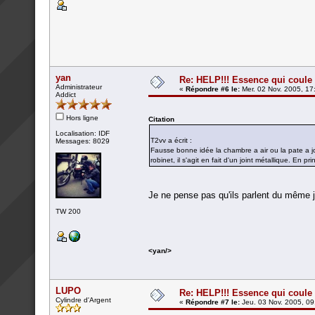
yan
Re: HELP!!! Essence qui coule 
Administrateur
«
Répondre #6 le:
Mer. 02 Nov. 2005, 17
Addict
Hors ligne
Citation
Localisation: IDF
T2vv a écrit :
Messages: 8029
Fausse bonne idée la chambre a air ou la pate a j
robinet, il s'agit en fait d'un joint métallique. En p
Je ne pense pas qu'ils parlent du même jo
TW 200
<yan/>
LUPO
Re: HELP!!! Essence qui coule 
Cylindre d'Argent
«
Répondre #7 le:
Jeu. 03 Nov. 2005, 09