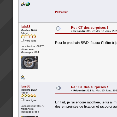
PofPofeur
luis68
Re : CT des surprises !
Membre BWA
«
Répondre #11 le:
Mer. 15 Janv. 202
Addict
Hors ligne
Pour le prochain BWD, faudra t'il être à j
Localisation: 68270
wittenheim
Messages: 884
luis68
Re : CT des surprises !
Membre BWA
«
Répondre #12 le:
Mer. 15 Janv. 202
Addict
Hors ligne
En fait, je l'ai encore modifiée, je lui a
Localisation: 68270
des empreintes de fixation et racourci au
wittenheim
Messages: 884