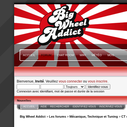
ACCUEIL
FORUM
CHAT ROOM
WIKI
MÉTÉO
MOG
Bienvenue,
Invité
. Veuillez
vous connecter
ou
vous inscrire
.
Connexion avec identifiant, mot de passe et durée de la session
Nouvelles
:
ACCUEIL
AIDE
RECHERCHER
IDENTIFIEZ-VOUS
INSCRIVEZ-VOUS
Big Wheel Addict
>
Les forums
>
Mécanique, Technique et Tuning
>
CT 