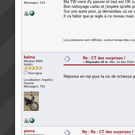
Ma TW vient d'y passer et tout est OK sau
Messages: 243
Bon nettoyage carbu et j'espère qu'elle pa
Sur une autre post, je demandais où se s
Il va falloir que je regle à ce niveau ma
Les prévisions sont difficiles, surtout lorsqu'elles co
kaïma
Re : CT des surprises !
Membre BWA
«
Répondre #6 le:
Mar. 14 Mai 2024,
Addict
Hors ligne
Réponse en mp pour la vis de richesse p
Localisation: Argelès-
Gazost
Messages: 791
pierre
Re : Re : CT des surprises !
Administrateur