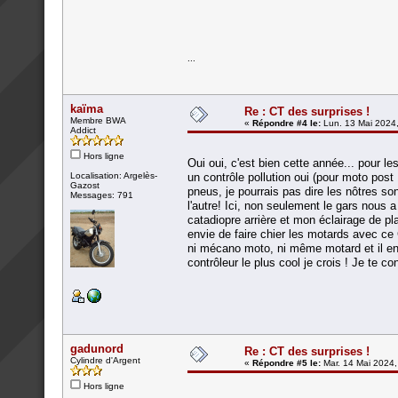
...
kaïma
Re : CT des surprises !
Membre BWA
«
Répondre #4 le:
Lun. 13 Mai 2024,
Addict
Hors ligne
Oui oui, c'est bien cette année... pour l
Localisation: Argelès-
un contrôle pollution oui (pour moto pos
Gazost
pneus, je pourrais pas dire les nôtres so
Messages: 791
l'autre! Ici, non seulement le gars nous a
catadiopre arrière et mon éclairage de pla
envie de faire chier les motards avec ce 
ni mécano moto, ni même motard et il en 
contrôleur le plus cool je crois ! Je te c
gadunord
Re : CT des surprises !
Cylindre d'Argent
«
Répondre #5 le:
Mar. 14 Mai 2024,
Hors ligne