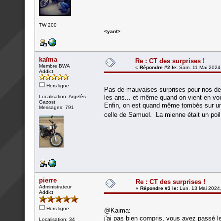
TW 200
<yan/>
kaïma
Re : CT des surprises !
Membre BWA
«
Répondre #2 le:
Sam. 11 Mai 2024,
Addict
Hors ligne
Pas de mauvaises surprises pour nos deu
Localisation: Argelès-
les ans... et même quand on vient en voit
Gazost
Enfin, on est quand même tombés sur un 
Messages: 791
celle de Samuel. La mienne était un poil
pierre
Re : CT des surprises !
Administrateur
«
Répondre #3 le:
Lun. 13 Mai 2024,
Addict
Hors ligne
@Kaima:
j'ai pas bien compris, vous avez passé le
Localisation: 34