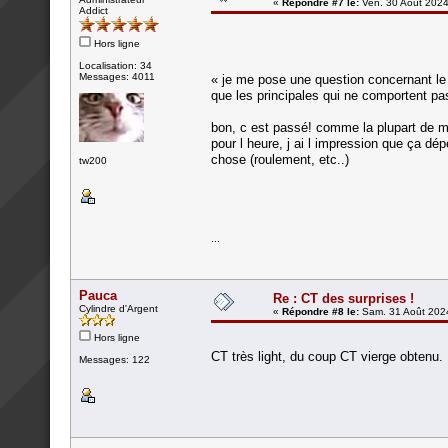
«
Répondre #7 le:
Ven. 30 Août 2024
Addict
Hors ligne
Localisation: 34
Messages: 4011
« je me pose une question concernant le
que les principales qui ne comportent pas
bon, c est passé! comme la plupart de me
pour l heure, j ai l impression que ça dép
chose (roulement, etc..)
tw200
...
Pauca
Re : CT des surprises !
Cylindre d'Argent
«
Répondre #8 le:
Sam. 31 Août 2024
Hors ligne
CT très light, du coup CT vierge obtenu.
Messages: 122