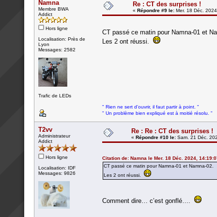
Namna
Re : CT des surprises !
Membre BWA
«
Répondre #9 le:
Mer. 18 Déc. 2024
Addict
Hors ligne
CT passé ce matin pour Namna-01 et N
Localisation: Près de
Les 2 ont réussi.
Lyon
Messages: 2582
Trafic de LEDs
" Rien ne sert d'ouvrir, il faut partir à point. "
" Un problème bien expliqué est à moitié résolu. "
T2vv
Re : Re : CT des surprises !
Administrateur
«
Répondre #10 le:
Sam. 21 Déc. 202
Addict
Hors ligne
Citation de: Namna le Mer. 18 Déc. 2024, 14:19:
CT passé ce matin pour Namna-01 et Namna-02.
Localisation: IDF
Messages: 9826
Les 2 ont réussi.
Comment dire… c’est gonflé….