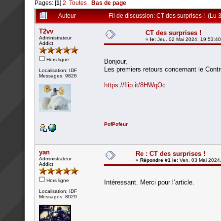
Pages: [
1
]
2
Toutes
Bas de page
Auteur
Fil de discussion: CT des surprises ! (Lu 
T2vv
CT des surprises !
Administrateur
«
le:
Jeu. 02 Mai 2024, 19:53:40
Addict
Hors ligne
Bonjour,
Les premiers retours concernant le Cont
Localisation: IDF
Messages: 9826
https://flip.it/8HWqOc
PofPofeur
yan
Re : CT des surprises !
Administrateur
«
Répondre #1 le:
Ven. 03 Mai 2024,
Addict
Hors ligne
Intéressant. Merci pour l’article.
Localisation: IDF
Messages: 8029