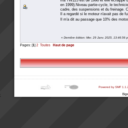
ma TW125 est de 1998 et elle échappe don
en 1999).Niveau partie-cycle, le technici
cadre, des suspensions et du freinage. Co
Il a regardé si le moteur n'avait pas de 
Il m'a dit au passage que 10% des motos
«
Dernière édition: Mer. 29 Janv. 2025, 13:46:56
Pages: [
1
]
2
Toutes
Haut de page
Powered by SMF 1.1.
Big
;