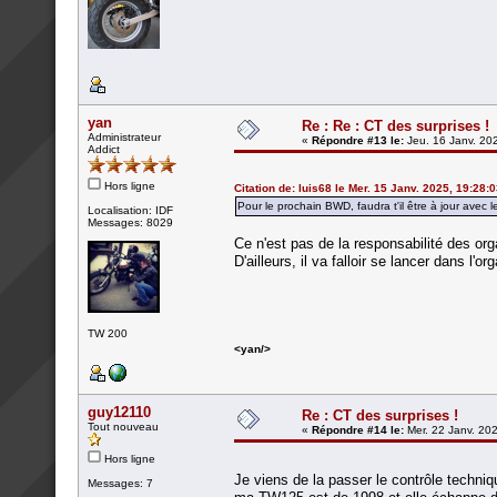
yan
Re : Re : CT des surprises !
Administrateur
«
Répondre #13 le:
Jeu. 16 Janv. 20
Addict
Hors ligne
Citation de: luis68 le Mer. 15 Janv. 2025, 19:28:
Pour le prochain BWD, faudra t'il être à jour avec l
Localisation: IDF
Messages: 8029
Ce n'est pas de la responsabilité des org
D'ailleurs, il va falloir se lancer dans l
TW 200
<yan/>
guy12110
Re : CT des surprises !
Tout nouveau
«
Répondre #14 le:
Mer. 22 Janv. 202
Hors ligne
Je viens de la passer le contrôle techni
Messages: 7