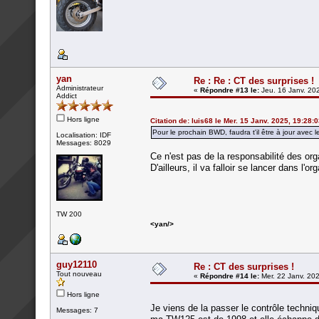
yan
Re : Re : CT des surprises !
Administrateur
«
Répondre #13 le:
Jeu. 16 Janv. 20
Addict
Hors ligne
Citation de: luis68 le Mer. 15 Janv. 2025, 19:28:
Pour le prochain BWD, faudra t'il être à jour avec l
Localisation: IDF
Messages: 8029
Ce n'est pas de la responsabilité des org
D'ailleurs, il va falloir se lancer dans l
TW 200
<yan/>
guy12110
Re : CT des surprises !
Tout nouveau
«
Répondre #14 le:
Mer. 22 Janv. 202
Hors ligne
Je viens de la passer le contrôle techni
Messages: 7