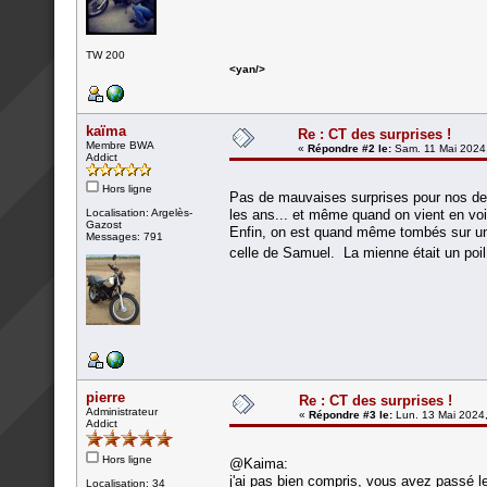
TW 200
<yan/>
kaïma
Re : CT des surprises !
Membre BWA
«
Répondre #2 le:
Sam. 11 Mai 2024,
Addict
Hors ligne
Pas de mauvaises surprises pour nos deu
Localisation: Argelès-
les ans... et même quand on vient en voit
Gazost
Enfin, on est quand même tombés sur un 
Messages: 791
celle de Samuel. La mienne était un poil
pierre
Re : CT des surprises !
Administrateur
«
Répondre #3 le:
Lun. 13 Mai 2024,
Addict
Hors ligne
@Kaima:
j'ai pas bien compris, vous avez passé le
Localisation: 34