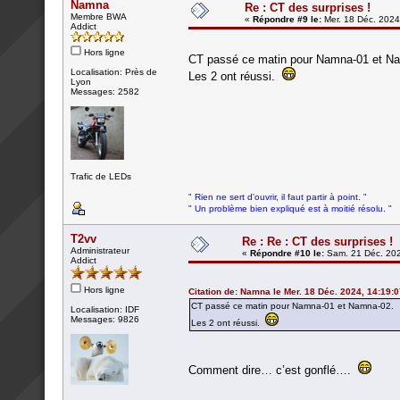
Namna
Re : CT des surprises !
Membre BWA
«
Répondre #9 le:
Mer. 18 Déc. 2024
Addict
Hors ligne
CT passé ce matin pour Namna-01 et N
Localisation: Près de
Les 2 ont réussi.
Lyon
Messages: 2582
Trafic de LEDs
" Rien ne sert d'ouvrir, il faut partir à point. "
" Un problème bien expliqué est à moitié résolu. "
T2vv
Re : Re : CT des surprises !
Administrateur
«
Répondre #10 le:
Sam. 21 Déc. 202
Addict
Hors ligne
Citation de: Namna le Mer. 18 Déc. 2024, 14:19:
CT passé ce matin pour Namna-01 et Namna-02.
Localisation: IDF
Messages: 9826
Les 2 ont réussi.
Comment dire… c’est gonflé….