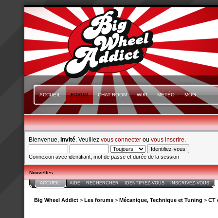
ACCUEIL
FORUM
CHAT ROOM
WIKI
MÉTÉO
MOG
Bienvenue,
Invité
. Veuillez
vous connecter
ou
vous inscrire
.
Connexion avec identifiant, mot de passe et durée de la session
Nouvelles
:
ACCUEIL
AIDE
RECHERCHER
IDENTIFIEZ-VOUS
INSCRIVEZ-VOUS
Big Wheel Addict
>
Les forums
>
Mécanique, Technique et Tuning
>
CT 