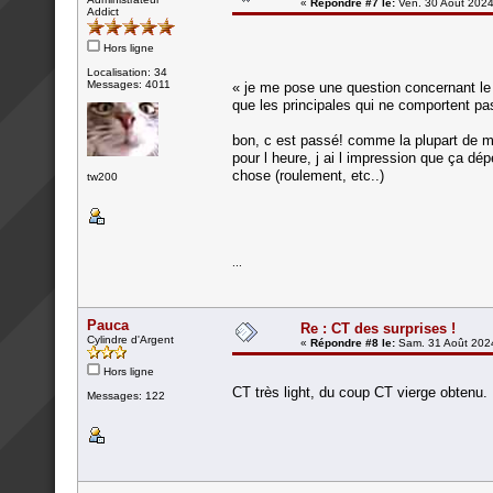
«
Répondre #7 le:
Ven. 30 Août 2024
Addict
Hors ligne
Localisation: 34
Messages: 4011
« je me pose une question concernant le
que les principales qui ne comportent pas
bon, c est passé! comme la plupart de me
pour l heure, j ai l impression que ça dép
chose (roulement, etc..)
tw200
...
Pauca
Re : CT des surprises !
Cylindre d'Argent
«
Répondre #8 le:
Sam. 31 Août 2024
Hors ligne
CT très light, du coup CT vierge obtenu.
Messages: 122