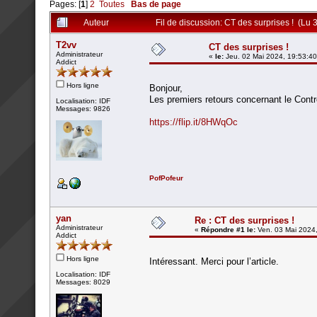
Pages: [
1
]
2
Toutes
Bas de page
Auteur
Fil de discussion: CT des surprises ! (Lu 
T2vv
CT des surprises !
Administrateur
«
le:
Jeu. 02 Mai 2024, 19:53:40
Addict
Hors ligne
Bonjour,
Les premiers retours concernant le Cont
Localisation: IDF
Messages: 9826
https://flip.it/8HWqOc
PofPofeur
yan
Re : CT des surprises !
Administrateur
«
Répondre #1 le:
Ven. 03 Mai 2024,
Addict
Hors ligne
Intéressant. Merci pour l’article.
Localisation: IDF
Messages: 8029