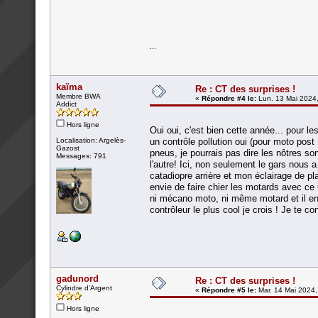
...
kaïma
Re : CT des surprises !
Membre BWA
«
Répondre #4 le:
Lun. 13 Mai 2024,
Addict
Hors ligne
Oui oui, c'est bien cette année... pour l
Localisation: Argelès-
un contrôle pollution oui (pour moto pos
Gazost
pneus, je pourrais pas dire les nôtres so
Messages: 791
l'autre! Ici, non seulement le gars nous a
catadiopre arrière et mon éclairage de pla
envie de faire chier les motards avec ce 
ni mécano moto, ni même motard et il en 
contrôleur le plus cool je crois ! Je te c
gadunord
Re : CT des surprises !
Cylindre d'Argent
«
Répondre #5 le:
Mar. 14 Mai 2024,
Hors ligne