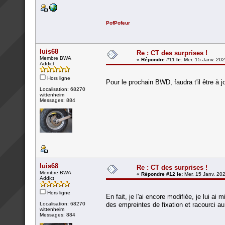
PofPofeur
luis68
Re : CT des surprises !
Membre BWA
«
Répondre #11 le:
Mer. 15 Janv. 202
Addict
Hors ligne
Pour le prochain BWD, faudra t'il être à j
Localisation: 68270
wittenheim
Messages: 884
luis68
Re : CT des surprises !
Membre BWA
«
Répondre #12 le:
Mer. 15 Janv. 202
Addict
Hors ligne
En fait, je l'ai encore modifiée, je lui a
Localisation: 68270
des empreintes de fixation et racourci au
wittenheim
Messages: 884