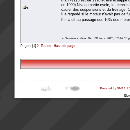
ma TW125 est de 1998 et elle échappe don
en 1999).Niveau partie-cycle, le technici
cadre, des suspensions et du freinage. Co
Il a regardé si le moteur n'avait pas de 
Il m'a dit au passage que 10% des motos
«
Dernière édition: Mer. 29 Janv. 2025, 13:46:56
Pages: [
1
]
2
Toutes
Haut de page
Powered by SMF 1.1.
Big
;