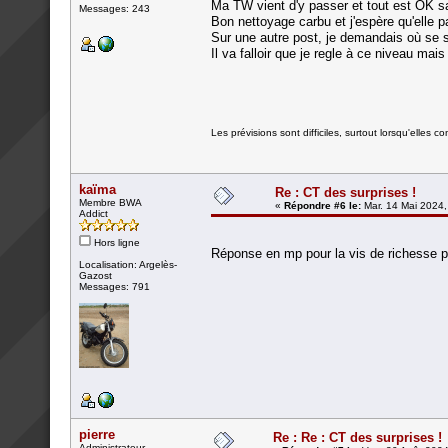
Ma TW vient d'y passer et tout est OK sau
Messages: 243
Bon nettoyage carbu et j'espère qu'elle pa
Sur une autre post, je demandais où se s
Il va falloir que je regle à ce niveau ma
Les prévisions sont difficiles, surtout lorsqu'elles co
kaïma
Re : CT des surprises !
Membre BWA
«
Répondre #6 le:
Mar. 14 Mai 2024,
Addict
Hors ligne
Réponse en mp pour la vis de richesse p
Localisation: Argelès-
Gazost
Messages: 791
pierre
Re : Re : CT des surprises !
Administrateur